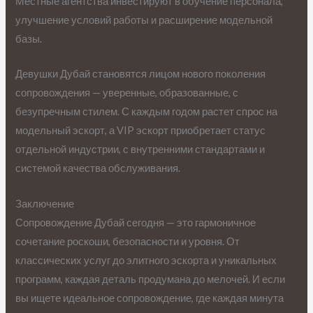
Местные агентства инвестируют в обучение персонала,
улучшение условий работы и расширение модельной
базы.
Девушки Дубай становятся лицом нового поколения
сопровождения — уверенные, образованные, с
безупречным стилем. С каждым годом растет спрос на
модельный эскорт, а VIP эскорт приобретает статус
отдельной индустрии, с внутренними стандартами и
системой качества обслуживания.
Заключение
Сопровождение Дубай сегодня — это гармоничное
сочетание роскоши, безопасности и уровня. От
классических услуг до элитного эскорта и уникальных
программ, каждая деталь продумана до мелочей. И если
вы ищете идеальное сопровождение, где каждая минута