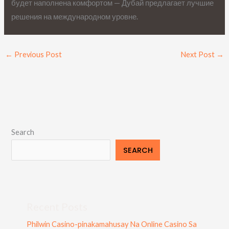
будет наполнена комфортом — Дубай предлагает лучшие
решения на международном уровне.
←
Previous Post
Next Post
→
Search
SEARCH
Recent Posts
Philwin Casino-pinakamahusay Na Online Casino Sa