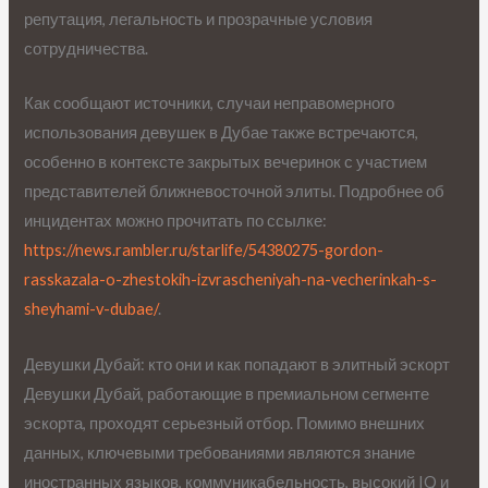
репутация, легальность и прозрачные условия
сотрудничества.
Как сообщают источники, случаи неправомерного
использования девушек в Дубае также встречаются,
особенно в контексте закрытых вечеринок с участием
представителей ближневосточной элиты. Подробнее об
инцидентах можно прочитать по ссылке:
https://news.rambler.ru/starlife/54380275-gordon-
rasskazala-o-zhestokih-izvrascheniyah-na-vecherinkah-s-
sheyhami-v-dubae/
.
Девушки Дубай: кто они и как попадают в элитный эскорт
Девушки Дубай, работающие в премиальном сегменте
эскорта, проходят серьезный отбор. Помимо внешних
данных, ключевыми требованиями являются знание
иностранных языков, коммуникабельность, высокий IQ и