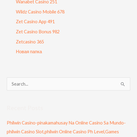
Wanabet Casino 251
Wildz Casino Mobile 678
Zet Casino App 491
Zet Casino Bonus 982
Zetcasino 365
Новая папка
S
e
a
Recent Posts
r
c
Philwin Casino-pinakamahusay Na Online Casino Sa Mundo-
h
philwin Casino Slot,philwin Online Casino Ph Level,Games