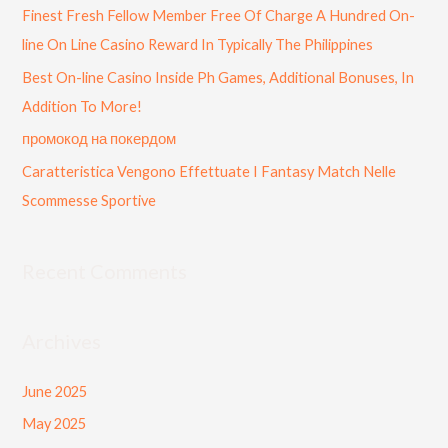
f
Finest Fresh Fellow Member Free Of Charge A Hundred On-
o
line On Line Casino Reward In Typically The Philippines
r
Best On-line Casino Inside Ph Games, Additional Bonuses, In
:
Addition To More!
промокод на покердом
Caratteristica Vengono Effettuate I Fantasy Match Nelle
Scommesse Sportive
Recent Comments
Archives
June 2025
May 2025