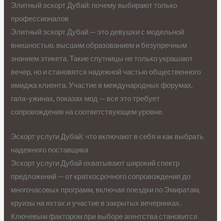
Элитный эскорт Дубай: почему выбирают только
профессионалов
Элитный эскорт Дубай — это девушки с модельной
внешностью, высшим образованием и безупречным
знанием этикета. Такие спутницы не только украшают
вечер, но и становятся надежной частью общественного
имиджа клиента. Участие в международных форумах,
гала-ужинах, показах мод — все это требует
сопровождения на соответствующем уровне.
Эскорт услуги Дубай: что включают в себя и как выбрать
надежного поставщика
Эскорт услуги Дубай охватывают широкий спектр
предложений — от краткосрочного сопровождения до
многочасовых программ, включая поездки по Эмиратам,
круизы на яхтах и участие в закрытых вечеринках.
Ключевым фактором при выборе агентства становится