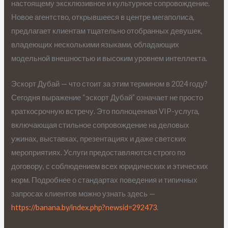
настоящему эксклюзивное и культурное сопровождение.
Новое агентство, открывшееся в центре мегаполиса,
предлагает клиентам тщательно отобранных девушек,
владеющих несколькими языками, обладающих
модельной внешностью и высоким уровнем интеллекта.
Эскорт Дубай — что стоит за этим термином в 2024 году?
Сегодня выражение “эскорт Дубай” означает не просто
краткосрочную встречу. Это полноценная VIP-услуга,
включающая стильное сопровождение на деловых
ужинах, выставках, презентациях и даже светских
мероприятиях. Услуги предоставляются строго по
договору, с соблюдением всех юридических и этических
норм. Подробнее о стандартах поведения и типичных
запросах клиентов можно узнать здесь —
https://banana.by/index.php?newsid=292473
.