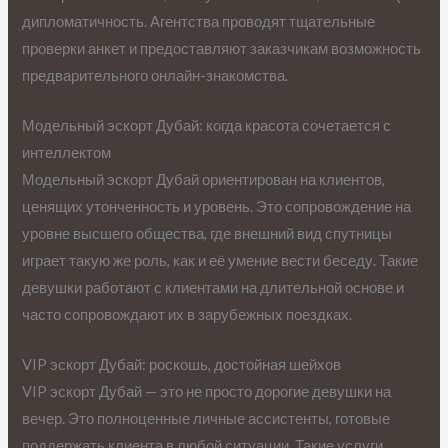
дипломатичность. Агентства проводят тщательные
проверки анкет и предоставляют заказчикам возможность
предварительного онлайн-знакомства.
Модельный эскорт Дубай: когда красота сочетается с
интеллектом
Модельный эскорт Дубай ориентирован на клиентов,
ценящих утонченность и уровень. Это сопровождение на
уровне высшего общества, где внешний вид спутницы
играет такую же роль, как и её умение вести беседу. Такие
девушки работают с клиентами на длительной основе и
часто сопровождают их в зарубежных поездках.
VIP эскорт Дубай: роскошь, достойная шейхов
VIP эскорт Дубай — это не просто дорогие девушки на
вечер. Это полноценные личные ассистенты, готовые
поддержать клиента в любой ситуации. Такие услуги