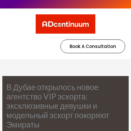
Book A Consultation
В Дубае открылось новое
агентство VIP эскорта:
эксклюзивные девушки и
модельный эскорт покоряют
Эмираты