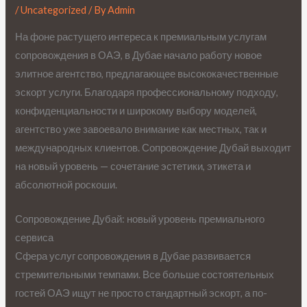
/
Uncategorized
/ By
Admin
На фоне растущего интереса к премиальным услугам
сопровождения в ОАЭ, в Дубае начало работу новое
элитное агентство, предлагающее высококачественные
эскорт услуги. Благодаря профессиональному подходу,
конфиденциальности и широкому выбору моделей,
агентство уже завоевало внимание как местных, так и
международных клиентов. Сопровождение Дубай выходит
на новый уровень — сочетание эстетики, этикета и
абсолютной роскоши.
Сопровождение Дубай: новый уровень премиального
сервиса
Сфера услуг сопровождения в Дубае развивается
стремительными темпами. Все больше состоятельных
гостей ОАЭ ищут не просто стандартный эскорт, а по-