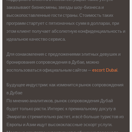
заказывают бизнесмены, звезды шоу-бизнеса и
высокопоставленные гости страны. Стоимость таких
программ стартует с пятизначных сумм в долларах, при
этом клиент получает абсолютную конфиденциальность и
идеальное качество сервиса.
Для ознакомления с предложениями элитных девушек и
бронирования сопровождения в Дубае, можно
воспользоваться официальным сайтом —
escort Dubai
.
Будущее индустрии: как изменится рынок сопровождения
в Дубае
По мнению аналитиков, рынок сопровождения Дубай
будет только расти. Интерес к премиальному досугу в
Эмиратах стремительно растет, и всё больше туристов из
Европы и Азии ищут высококлассные эскорт услуги.