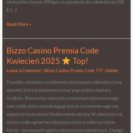
zdobędziesz bonus 50%igen w wysokości do odwiedzenia 200
€. […]
Read More »
Bizzo Casino Premia Code
Bizzo
Casino
Kwiecień 2025
Top!
Premia
Leave a Comment
/
Bizzo Casino Promo Code 777
/
Admin
Code
Kwiecień
Ponadto omówimy oczekiwania dotyczących zakładów i inne
2025
warunki, które powinieneś poznać poprzednio wypłatą
środków. Bonusy bez depozytu w kasynach internetowego
Top!
owo zniżki, które umożliwiają graczom otrzymanie nagrody
wyjąwszy konieczności finalizowania wpłaty. W zależności od
oferty nadprogram bez depozytu może przybierać różne
formy – darmowych spinów lub bonusów pieniężnych. Owego