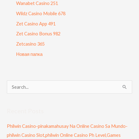
Wanabet Casino 251
Wildz Casino Mobile 678
Zet Casino App 491
Zet Casino Bonus 982
Zetcasino 365
Новая папка
S
e
a
Recent Posts
r
c
Philwin Casino-pinakamahusay Na Online Casino Sa Mundo-
h
philwin Casino Slot,philwin Online Casino Ph Level,Games