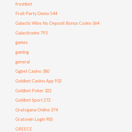
freshbet
Fruit Party Demo 544
Galactic Wins No Deposit Bonus Codes 364
Galacticwins 793
games
gaming
general
Ggbet Casino 380
Goldbet Casino App 932
Goldbet Poker 322
Goldbet Sport 272
Gratogana Online 374
Gratowin Login 985
GREECE