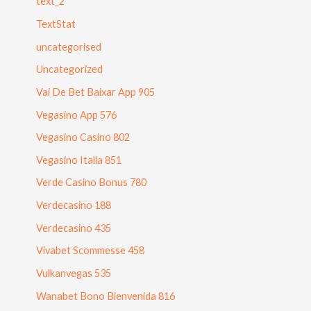
text_2
TextStat
uncategorised
Uncategorized
Vai De Bet Baixar App 905
Vegasino App 576
Vegasino Casino 802
Vegasino Italia 851
Verde Casino Bonus 780
Verdecasino 188
Verdecasino 435
Vivabet Scommesse 458
Vulkanvegas 535
Wanabet Bono Bienvenida 816