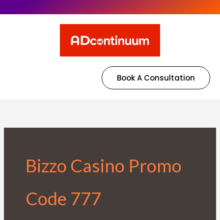
Book A Consultation
Bizzo Casino Promo
Code 777