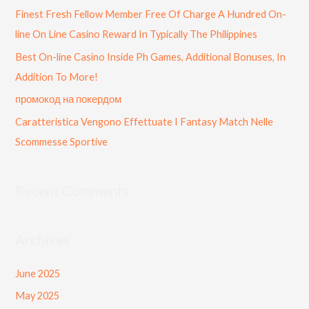
f
Finest Fresh Fellow Member Free Of Charge A Hundred On-
o
line On Line Casino Reward In Typically The Philippines
r
Best On-line Casino Inside Ph Games, Additional Bonuses, In
:
Addition To More!
промокод на покердом
Caratteristica Vengono Effettuate I Fantasy Match Nelle
Scommesse Sportive
Recent Comments
Archives
June 2025
May 2025