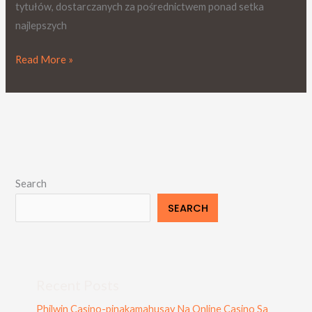
tytułów, dostarczanych za pośrednictwem ponad setka
najlepszych
Read More »
Search
SEARCH
Recent Posts
Philwin Casino-pinakamahusay Na Online Casino Sa