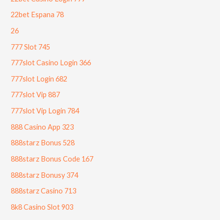
22bet Espana 78
26
777 Slot 745
777slot Casino Login 366
777slot Login 682
777slot Vip 887
777slot Vip Login 784
888 Casino App 323
888starz Bonus 528
888starz Bonus Code 167
888starz Bonusy 374
888starz Casino 713
8k8 Casino Slot 903