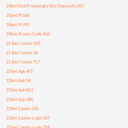
20bet Kod Promocyjny Bez Depozytu 857
20bet Pl 560
20bet Pl 797
20bet Promo Code 418
22 Bet Casino 310
22 Bet Casino 36
22 Bet Casino 717
22bet Apk 455
22bet Apk 54
22bet Apk 823
22bet App 686
22bet Casino 242
22bet Casino Login 507
22bet Casino Login 799