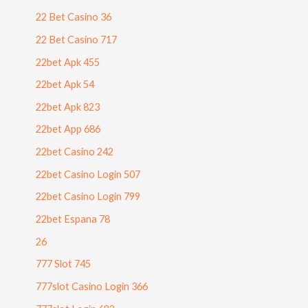
22 Bet Casino 36
22 Bet Casino 717
22bet Apk 455
22bet Apk 54
22bet Apk 823
22bet App 686
22bet Casino 242
22bet Casino Login 507
22bet Casino Login 799
22bet Espana 78
26
777 Slot 745
777slot Casino Login 366