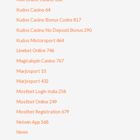
Kudos Casino 64
Kudos Casino Bonus Codes 817
Kudos Casino No Deposit Bonus 290
Kudos Motorsport 464
Linebet Online 746
Magicalspin Casino 767
Marjosport 10
Marjosport 432
Mostbet Login India 258
Mostbet Online 249
Mostbet Registration 679
Netwin App 568
News