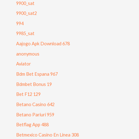
9900_sat
9900_sat2
994
9985_sat
Aajogo Apk Download 678
anonymous
Aviator
Bdm Bet Espana 967
Bdmbet Bonus 19
Bet F12 129
Betano Casino 642
Betano Pariuri 959
Betflag App 488
Betmexico Casino En Linea 308