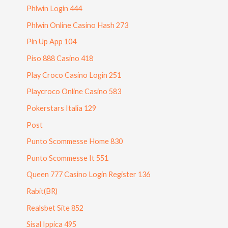
Phlwin Login 444
Phlwin Online Casino Hash 273
Pin Up App 104
Piso 888 Casino 418
Play Croco Casino Login 251
Playcroco Online Casino 583
Pokerstars Italia 129
Post
Punto Scommesse Home 830
Punto Scommesse It 551
Queen 777 Casino Login Register 136
Rabit(BR)
Realsbet Site 852
Sisal Ippica 495