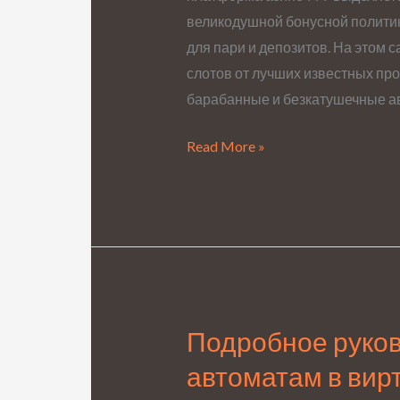
интернет-
великодушной бонусной политик
казино.
для пари и депозитов. На этом 
слотов от лучших известных про
барабанные и безкатушечные а
Read More »
Подробное руков
Подробное
руководство
автоматам в вир
по