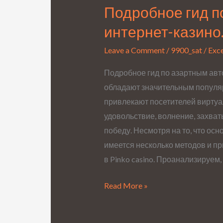
Подробное гид п
Подробное
гид
интернет-казино
по
Leave a Comment
/
9900_sat
/
Exc
азартным
автоматам
Подробное гид по азартным авт
в
обладают значительным популя
интернет-
привлекают посетителей виртуа
казино.
удовольствие, волнение, захв
победу. Несмотря на то, что осн
имеется несколько методов и п
в Pinko casino. Проанализируем,
Read More »