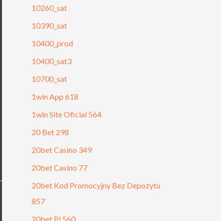
10260_sat
10390_sat
10400_prod
10400_sat3
10700_sat
1win App 618
1win Site Oficial 564
20 Bet 298
20bet Casino 349
20bet Casino 77
20bet Kod Promocyjny Bez Depozytu
857
20bet Pl 560