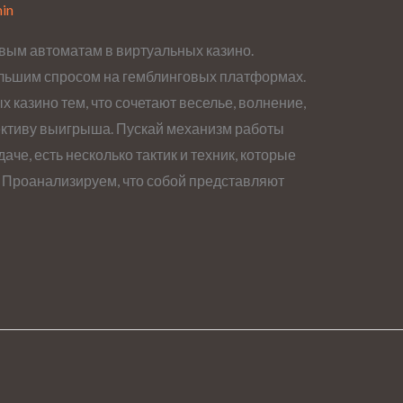
in
вым автоматам в виртуальных казино.
ьшим спросом на гемблинговых платформах.
 казино тем, что сочетают веселье, волнение,
ективу выигрыша. Пускай механизм работы
аче, есть несколько тактик и техник, которые
. Проанализируем, что собой представляют