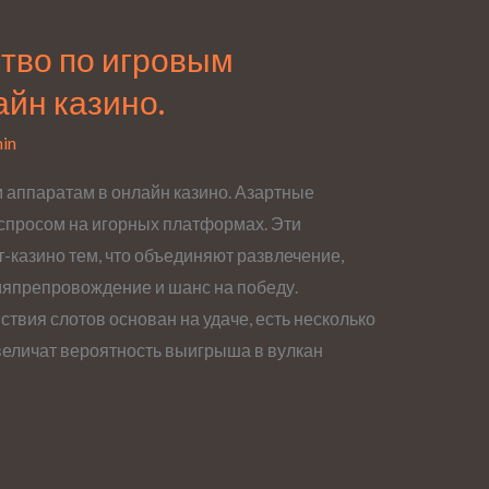
тво по игровым
айн казино.
in
 аппаратам в онлайн казино. Азартные
спросом на игорных платформах. Эти
-казино тем, что объединяют развлечение,
япрепровождение и шанс на победу.
ствия слотов основан на удаче, есть несколько
увеличат вероятность выигрыша в вулкан