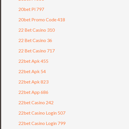
20bet Pl 797
20bet Promo Code 418
22 Bet Casino 310
22 Bet Casino 36
22 Bet Casino 717
22bet Apk 455
22bet Apk 54
22bet Apk 823
22bet App 686
22bet Casino 242
22bet Casino Login 507
22bet Casino Login 799