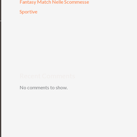
Fantasy Match Nelle Scommesse
Sportive
Recent Comments
No comments to show.