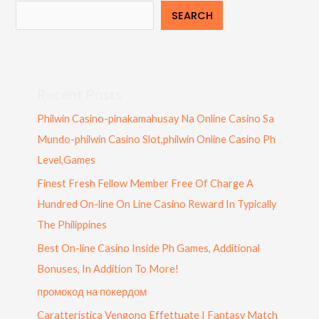
SEARCH
Recent Posts
Philwin Casino-pinakamahusay Na Online Casino Sa
Mundo-philwin Casino Slot,philwin Online Casino Ph
Level,Games
Finest Fresh Fellow Member Free Of Charge A
Hundred On-line On Line Casino Reward In Typically
The Philippines
Best On-line Casino Inside Ph Games, Additional
Bonuses, In Addition To More!
промокод на покердом
Caratteristica Vengono Effettuate I Fantasy Match