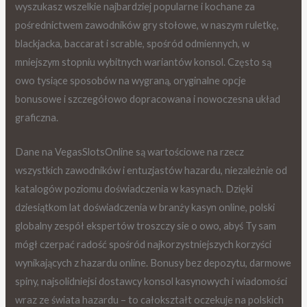
wyszukasz wszelkie najbardziej popularne i kochane za
pośrednictwem zawodników gry stołowe, w naszym ruletkę,
blackjacka, baccarat i scrable, spośród odmiennych, w
mniejszym stopniu wybitnych wariantów konsol. Często są
owo tysiące sposobów na wygraną, oryginalne opcje
bonusowe i szczegółowo dopracowana i nowoczesna układ
graficzna.
Dane na VegasSlotsOnline są wartościowe na rzecz
wszystkich zawodników i entuzjastów hazardu, niezależnie od
katalogów poziomu doświadczenia w kasynach. Dzięki
dziesiątkom lat doświadczenia w branży kasyn online, polski
globalny zespół ekspertów troszczy sie o owo, abyś Ty sam
mógł czerpać radość spośród najkorzystniejszych korzyści
wynikających z hazardu online. Bonusy bez depozytu, darmowe
spiny, najsolidniejsi dostawcy konsol kasynowych i wiadomości
wraz ze świata hazardu – to całokształt oczekuje na polskich