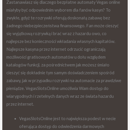
Zastanawiasz się dlaczego bezpłatne automaty Vegas online
miałyby być odpowiednim wyborem dla fanów kasyn? To
zwykłe, gdyż te rozrywki oferują doskonałą zabawę bez
żadnego niebezpieczeństwa finansowego. Fan może cieszyć
się wyjątkową rozrywką i brać wraz z hazardu owo, co
najlepsze bez konieczności wkładania własnych kapitałów.
Najlepsze kasyna przez internet odrzucić ograniczają
możliwości gratisowych automatów u dołu względem
katalogów funkcji, za pośrednictwem jak możesz śmiało
cieszyć się dokładnie tym samym doświadczeniem spośród
zabawy, jak w przypadku rozrywki na automacie za prawdziwe
pieniądze. VegasSlotsOnline umożliwia Wam dostęp do
wiarygodnych i rzetelnych danych wraz ze świata hazardu
przez internet.
VegasSlotsOnline jest to największa podest w necie
oferująca dostęp do odwiedzenia darmowych