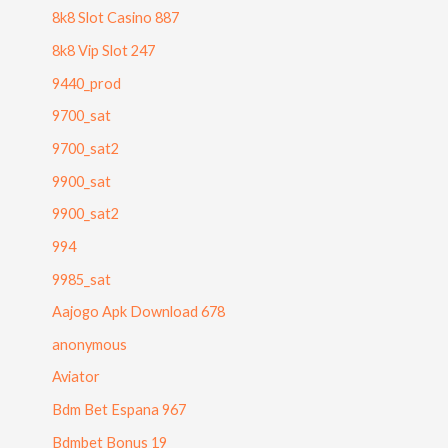
8k8 Slot Casino 887
8k8 Vip Slot 247
9440_prod
9700_sat
9700_sat2
9900_sat
9900_sat2
994
9985_sat
Aajogo Apk Download 678
anonymous
Aviator
Bdm Bet Espana 967
Bdmbet Bonus 19