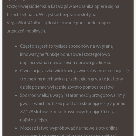
szczęśliwej siódemki, a katalogów mechanika opiera się na
trzech bębnach. Wszystkie bezpłatne sloty na
VegasSlotsOnline są dostosowane pod spodem kątem
urządzeń mobilnych.
Często są jest to tysiące sposobów na wygraną,
innowacyjne funkcje bonusowe i szczegółowo
dopracowana i nowoczesna oprawa graficzna.
Owo racja, aczkolwiek każdy zwyczajny tytuł cechuje się
trochę inną mechaniką i przebiegiem gry, a te jesteś w
dzieje poznać wyłącznie zbytnio pomocą testów.
Spośród wielką uwagą i starannością przygotowaliśmy
gwoli Twoich potrzeb portfolio składające się z ponad
32,178 slotów i konsol kasynowych, dając Ci to, jak
najistotniejsze.
Możesz łatwo wypróbować darmowe sloty online