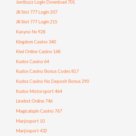
Jeetbuzz Login Download 701
Jili Slot 777 Login 207
Jili Slot 777 Login 215
Kasyno Nv 928
Kingdom Casino 340
Kiwi Online Casino 168
Kudos Casino 64
Kudos Casino Bonus Codes 817
Kudos Casino No Deposit Bonus 290
Kudos Motorsport 464
Linebet Online 746
Magicalspin Casino 767
Marjosport 10
Marjosport 432