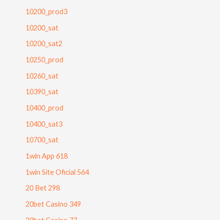
10200_prod3
10200_sat
10200_sat2
10250_prod
10260_sat
10390_sat
10400_prod
10400_sat3
10700_sat
1win App 618
1win Site Oficial 564
20 Bet 298
20bet Casino 349