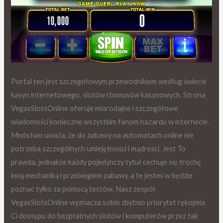
Portal ten jest szczegółowym przewodnikiem według świecie
kasyn internetowego, slotów i bonusów kasynowych. Strona
VegasSlotsOnline oferuje miarodajne i szczegółowe
wiadomości konieczne wszystkim fanom hazardu w internecie.
Mnóstwo uważa, że do zabawy na automatach online nie
potrzeba szczególnych umiejętności i mądrości. Jest To
prawda, jednakże każdy pojedynczy tytuł cechuje się trochę
inną mechaniką i przebiegiem zabawy, a te jesteś w będzie
poznać tylko za pomocą testów. Nasz zespół
VegasSlotsOnline wyznacza sobie zbytnio priorytet rękojmia
Ci dostępu do bezpłatnych slotów i komputerów przez tak