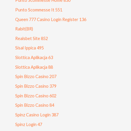
Punto Scommesse Home 830
Punto Scommesse It 551
Queen 777 Casino Login Register 136
Rabit(BR)
Realsbet Site 852
Sisal Ippica 495
Slottica Aplikacja 63
Slottica Aplikacja 88
Spin Bizzo Casino 207
Spin Bizzo Casino 379
Spin Bizzo Casino 602
Spin Bizzo Casino 84
Spinz Casino Login 387
Spinz Login 47