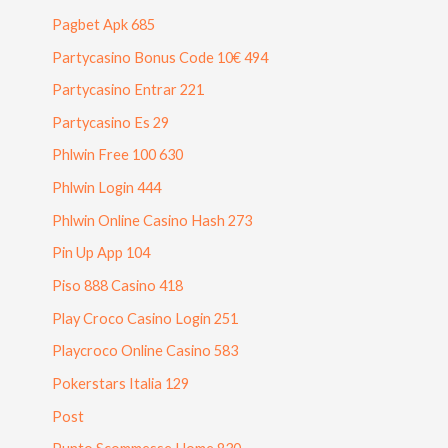
Pagbet Apk 685
Partycasino Bonus Code 10€ 494
Partycasino Entrar 221
Partycasino Es 29
Phlwin Free 100 630
Phlwin Login 444
Phlwin Online Casino Hash 273
Pin Up App 104
Piso 888 Casino 418
Play Croco Casino Login 251
Playcroco Online Casino 583
Pokerstars Italia 129
Post