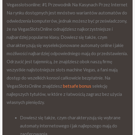
Vegasslotsonline: #1 Przewodnik Na Kasynach Przez Internet
Na rynku dostępnych jest mnóstwo wariantów automatów do
odwiedzenia komputerów, jednak możesz być przeświadczony,
że na VegasSlotsOnline odnajdziesz najkorzystniejsze i
najbardziej popularne klasy. Dowiesz się także, czym
charakteryzują się wyselekcjonowane automaty online i jakie
możliwości najbardziej odpowiedniego mają do przedstawienia.
Odrzucić jest tajemnicą, że znajdziesz obok naszą firmę
wszystkie najistotniejsze slots machine Vegas, a fani mają
dostęp do wszelkich konsol całkowicie bezpłatnie. Na
VegasSlotsOnline znajdziesz
betsafe bonus
selekcję
najlepszych tytułów, w które z łatwością zagrasz bez użycia
własnych pieniędzy.
Dowiesz się także, czym charakteryzują się wybrane
automaty internetowego i jak najlepszego mają do
zaoferowania.