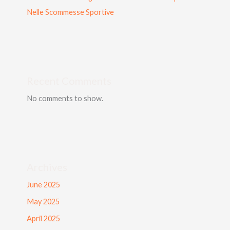
Nelle Scommesse Sportive
Recent Comments
No comments to show.
Archives
June 2025
May 2025
April 2025