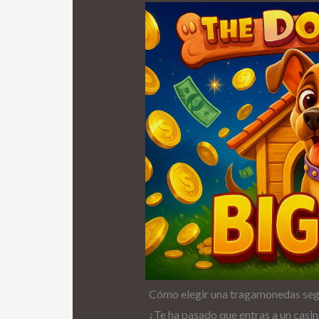
Cómo elegir una tragamonedas segú
¿Te ha pasado que entras a un casin