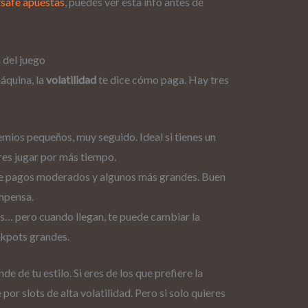
safe apuestas
, puedes ver esta info antes de
 del juego
áquina, la
volatilidad
te dice cómo paga. Hay tres
ios pequeños, muy seguido. Ideal si tienes un
res jugar por más tiempo.
 pagos moderados y algunos más grandes. Buen
mpensa.
… pero cuando llegan, te puede cambiar la
ckpots grandes.
e de tu estilo. Si eres de los que prefiere la
or slots de alta volatilidad. Pero si solo quieres