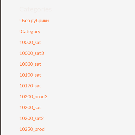
Categories
! Без рубрики
!Category
10000_sat
10000_sat3
10030_sat
10100_sat
10170_sat
10200_prod3
10200_sat
10200_sat2
10250_prod