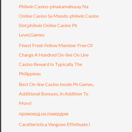
Philwin Casino-pinakamahusay Na
Online Casino Sa Mundo-philwin Casino
Slot,philwin Online Casino Ph
Level,Games
Finest Fresh Fellow Member Free Of
Charge A Hundred On-line On Line
Casino Reward In Typically The
Philippines
Best On-line Casino Inside Ph Games,
Additional Bonuses, In Addition To
More!
промокод на покердом
Caratteristica Vengono Effettuate I