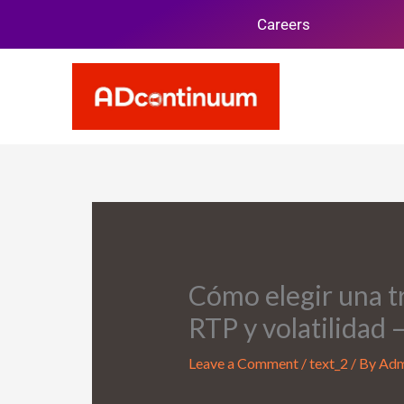
Careers
Cómo elegir una 
RTP y volatilidad 
Leave a Comment
/
text_2
/ By
Adm