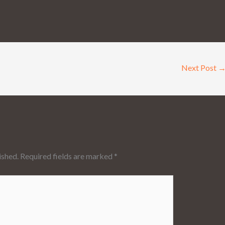
Next Post
ished.
Required fields are marked
*