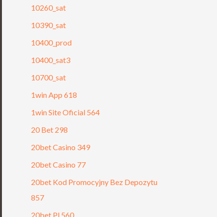
10260_sat
10390_sat
10400_prod
10400_sat3
10700_sat
1win App 618
1win Site Oficial 564
20 Bet 298
20bet Casino 349
20bet Casino 77
20bet Kod Promocyjny Bez Depozytu
857
20bet Pl 560