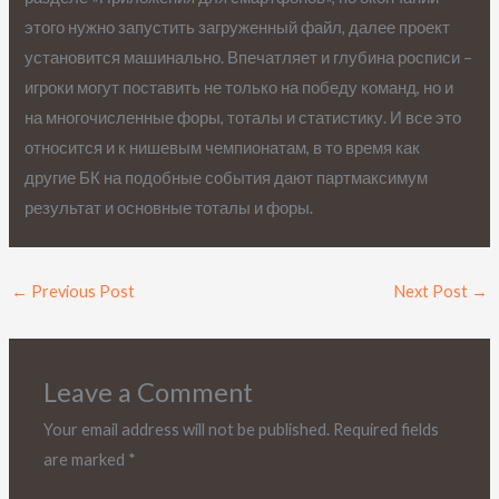
этого нужно запустить загруженный файл, далее проект
установится машинально. Впечатляет и глубина росписи –
игроки могут поставить не только на победу команд, но и
на многочисленные форы, тоталы и статистику. И все это
относится и к нишевым чемпионатам, в то время как
другие БК на подобные события дают партмаксимум
результат и основные тоталы и форы.
←
Previous Post
Next Post
→
Leave a Comment
Your email address will not be published.
Required fields
are marked
*