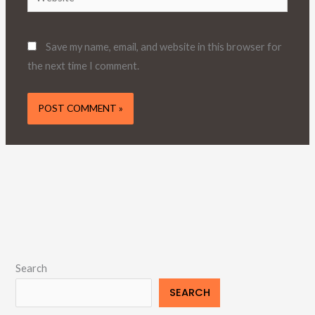
Save my name, email, and website in this browser for
the next time I comment.
Search
SEARCH