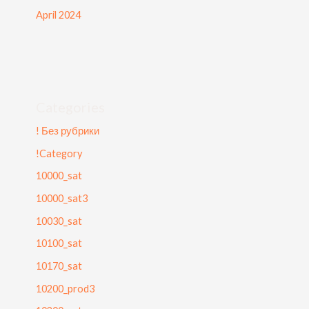
April 2024
Categories
! Без рубрики
!Category
10000_sat
10000_sat3
10030_sat
10100_sat
10170_sat
10200_prod3