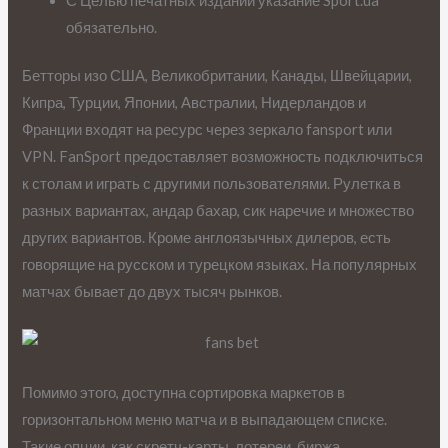
С Целью печатных изданий указание Sport.ua
обязательно.
Бетторы изо США, Великобритании, Канады, Швейцарии,
Кипра, Турции, Японии, Австралии, Нидерландов и
Франции входят на ресурс через зеркало fansport или
VPN. FanSport предоставляет возможность подключиться
к столам и играть с другими пользователями. Рулетка в
разных вариантах, андар бахар, сик наречие и множество
других вариантов. Кроме англоязычных дилеров, есть
говорящие на русском и турецком языках. На популярных
матчах бывает до двух тысяч рынков.
Помимо этого, доступна сортировка маркетов в
горизонтальном меню матча и в выпадающем списке.
Такие опции, как скретч-карты, лотереи, биржа