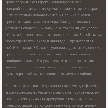
право закрыть счёт игрока и аннулировать все
совершённые им ставки. Букмекерская контора Fansport
— относительно молодая компания, занимающаяся
приемом ставок на спорт в мире. Свою деятельность
девчонка начала в 2016 году, но за это время уже успела
обрести хорошие отзывы от своих клиентов. В этой статье
рассмотрено, что на сегодняшний день представляет
собой Фан спорт БК и какие условия ради ставок девчонка
предлагает своим пользователям. Но самое главное,
разберем, на какие бонусы исполин рассчитывать новые
клиенты. После того, как нам удалось зайти на сайт
букмекера, необходимо создать там личный кабинет.
А некоторые изо них аж доступны к просмотру в формате
видео-трансляций. Раздел казино разбит букмекером на
немного независимых подразделов. К каждому из них
трансформация расположен в верхнем горизонтальном