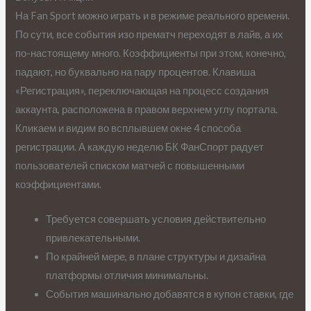
На Fan Sport можно играть и в режиме реального времени.
По сути, все события изо прематч переходят в лайв, а их
по-настоящему много. Коэффициенты при этом, конечно,
падают, но буквально на пару процентов. Клавиша
«Регистрация», переключающая на процесс создания
аккаунта, расположена в правом верхнем углу портала.
Кликаем и видим во всплывшем окне 4 способа
регистрации. А каждую неделю БК ФанСпорт радует
пользователей списком матчей с повышенными
коэффициентами.
Требуется совершать условия действительно
привлекательными.
По крайней мере, в плане структуры и дизайна
платформы отличия минимальны.
События машинально добавятся в купон ставки, где