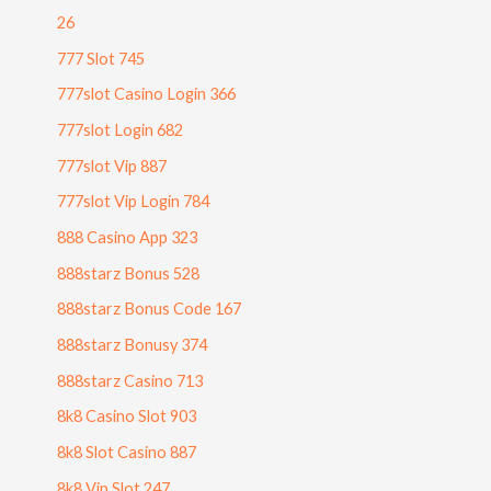
26
777 Slot 745
777slot Casino Login 366
777slot Login 682
777slot Vip 887
777slot Vip Login 784
888 Casino App 323
888starz Bonus 528
888starz Bonus Code 167
888starz Bonusy 374
888starz Casino 713
8k8 Casino Slot 903
8k8 Slot Casino 887
8k8 Vip Slot 247