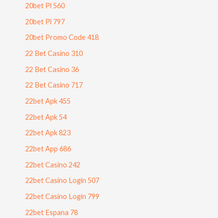
20bet Pl 560
20bet Pl 797
20bet Promo Code 418
22 Bet Casino 310
22 Bet Casino 36
22 Bet Casino 717
22bet Apk 455
22bet Apk 54
22bet Apk 823
22bet App 686
22bet Casino 242
22bet Casino Login 507
22bet Casino Login 799
22bet Espana 78