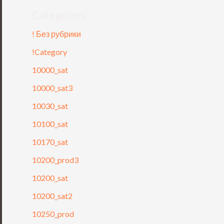
Categories
! Без рубрики
!Category
10000_sat
10000_sat3
10030_sat
10100_sat
10170_sat
10200_prod3
10200_sat
10200_sat2
10250_prod