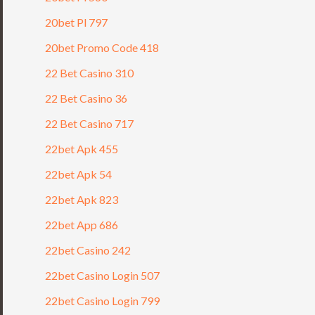
20bet Pl 797
20bet Promo Code 418
22 Bet Casino 310
22 Bet Casino 36
22 Bet Casino 717
22bet Apk 455
22bet Apk 54
22bet Apk 823
22bet App 686
22bet Casino 242
22bet Casino Login 507
22bet Casino Login 799