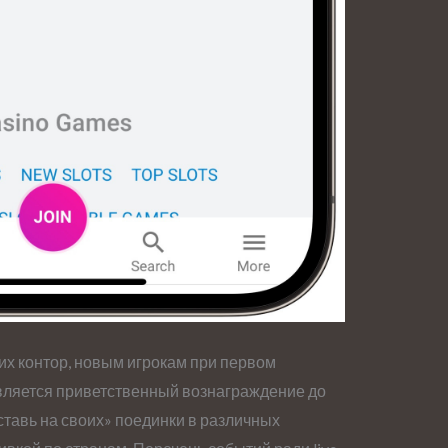
их контор, новым игрокам при первом
вляется приветственный вознаграждение до
«ставь на своих» поединки в различных