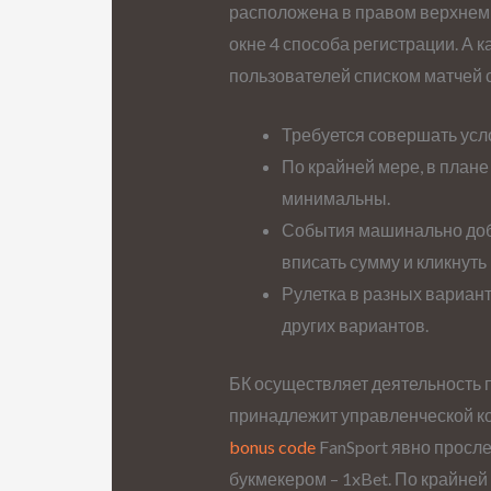
расположена в правом верхнем 
окне 4 способа регистрации. А
пользователей списком матчей
Требуется совершать усл
По крайней мере, в план
минимальны.
События машинально доба
вписать сумму и кликнуть 
Рулетка в разных вариант
других вариантов.
БК осуществляет деятельность 
принадлежит управленческой к
bonus code
FanSport явно просл
букмекером – 1xBet. По крайней 