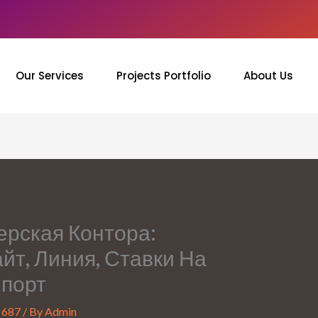
Our Services
Projects Portfolio
About Us
ерская Контора:
т, Линия, Ставки На
Спорт
 687
/ By
Admin