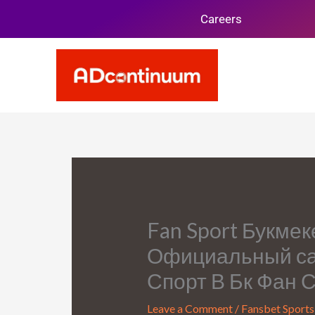
Careers
Fan Sport Букмек
Официальный сай
Спорт В Бк Фан 
Leave a Comment
/
Fansbet Sports