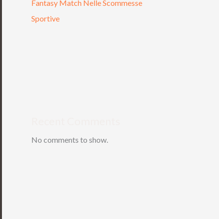
Fantasy Match Nelle Scommesse
Sportive
Recent Comments
No comments to show.