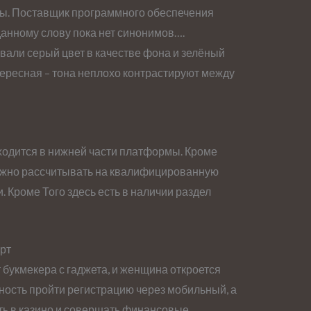
ы. Поставщик программного обеспечения
данному слову пока нет синонимов….
вали серый цвет в качестве фона и зелёный
тересная – тона неплохо контрастируют между
одится в нижней части платформы. Кроме
можно рассчитывать на квалифицированную
 Кроме Того здесь есть в наличии раздел
рт
 букмекера с гаджета, и женщина откроется
ность пройти регистрацию через мобильный, а
ать в казино и совершать финансовые