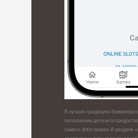
В лучших традициях букмекерск
пополнении депозита предоста
самого 3000 гривен. В разделе 