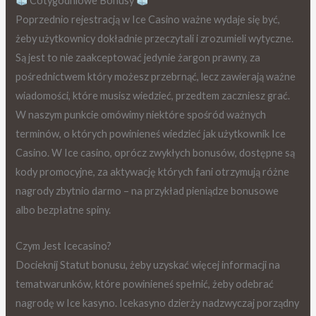
Cotygodniowe Bonusy
Poprzednio rejestracją w Ice Casino ważne wydaje się być,
żeby użytkownicy dokładnie przeczytali i zrozumieli wytyczne.
Są jest to nie zaakceptować jedynie żargon prawny, za
pośrednictwem który możesz przebrnąć, lecz zawierają ważne
wiadomości, które musisz wiedzieć, przedtem zaczniesz grać.
W naszym punkcie omówimy niektóre spośród ważnych
terminów, o których powinieneś wiedzieć jak użytkownik Ice
Casino. W Ice casino, oprócz zwykłych bonusów, dostępne są
kody promocyjne, za aktywację których fani otrzymują różne
nagrody zbytnio darmo – na przykład pieniądze bonusowe
albo bezpłatne spiny.
Czym Jest Icecasino?
Docieknij Statut bonusu, żeby uzyskać więcej informacji na
tematwarunków, które powinieneś spełnić, żeby odebrać
nagrodę w Ice kasyno. Icekasyno dzierży nadzwyczaj porządny