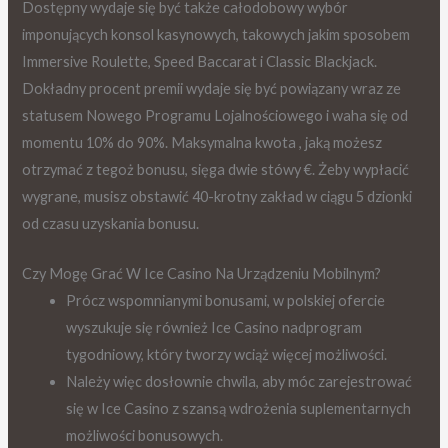
Dostępny wydaje się być także całodobowy wybór
imponujących konsol kasynowych, takowych jakim sposobem
Immersive Roulette, Speed Baccarat i Classic Blackjack.
Dokładny procent premii wydaje się być powiązany wraz ze
statusem Nowego Programu Lojalnościowego i waha się od
momentu 10% do 90%. Maksymalna kwota , jaką możesz
otrzymać z tegoż bonusu, sięga dwie stówy €. Żeby wypłacić
wygrane, musisz obstawić 40-krotny zakład w ciągu 5 dzionki
od czasu uzyskania bonusu.
Czy Mogę Grać W Ice Casino Na Urządzeniu Mobilnym?
Prócz wspomnianymi bonusami, w polskiej ofercie
wyszukuje się również Ice Casino nadprogram
tygodniowy, który tworzy wciąż więcej możliwości.
Należy więc dosłownie chwila, aby móc zarejestrować
się w Ice Casino z szansą wdrożenia suplementarnych
możliwości bonusowych.