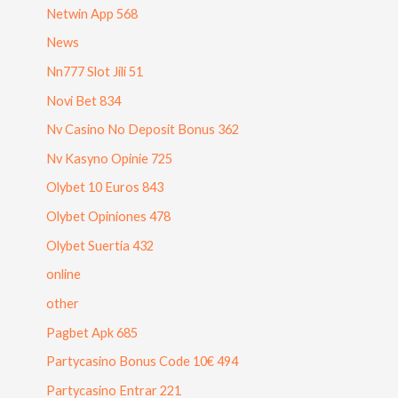
Netwin App 568
News
Nn777 Slot Jili 51
Novi Bet 834
Nv Casino No Deposit Bonus 362
Nv Kasyno Opinie 725
Olybet 10 Euros 843
Olybet Opiniones 478
Olybet Suertia 432
online
other
Pagbet Apk 685
Partycasino Bonus Code 10€ 494
Partycasino Entrar 221