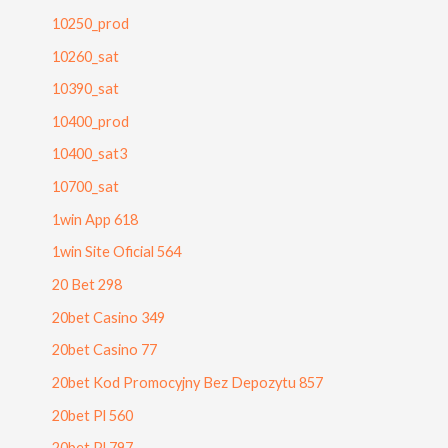
10250_prod
10260_sat
10390_sat
10400_prod
10400_sat3
10700_sat
1win App 618
1win Site Oficial 564
20 Bet 298
20bet Casino 349
20bet Casino 77
20bet Kod Promocyjny Bez Depozytu 857
20bet Pl 560
20bet Pl 797