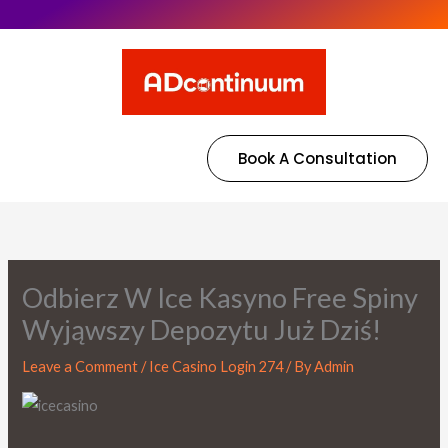
Book A Consultation
Odbierz W Ice Kasyno Free Spiny
Wyjąwszy Depozytu Już Dziś!
Leave a Comment
/
Ice Casino Login 274
/ By
Admin