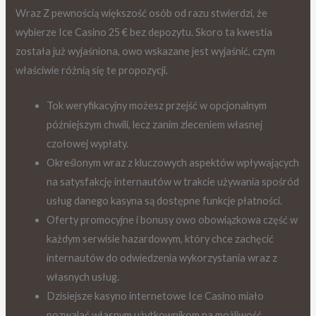
Wraz Z pewnością większość osób od razu stwierdzi, że
wybierze Ice Casino 25 € bez depozytu. Skoro ta kwestia
została już wyjaśniona, owo wskazane jest wyjaśnić, czym
właściwie różnią się te propozycji.
Tok weryfikacyjny możesz przejść w opcjonalnym
późniejszym chwili, lecz zanim zleceniem własnej
czołowej wypłaty.
Określonym wraz z kluczowych aspektów wpływających
na satysfakcję internautów w trakcie używania spośród
usług danego kasyna są dostępne funkcje płatności.
Oferty promocyjne i bonusy owo obowiązkowa część w
każdym serwisie hazardowym, który chce zachęcić
internautów do odwiedzenia wykorzystania wraz z
własnych usług.
Dzisiejsze kasyno internetowe Ice Casino miało
pozwalać własnym użytkownikom na możliwość