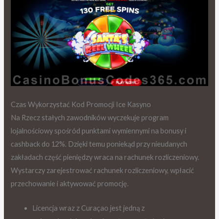
Czas Wykorzystać Kod Promocji Ice Kasyno
Na Rzecz stałych zawodników wyczekuje program
lojalnościowy spośród punktami wymiennymi na bonusy i
cashback do 12%. Dzięki temu poniekąd przy nieudanych
zakładach część pieniędzy wraca na rachunek rozliczeniowy.
Wystarczy zarejestrować rachunek rozliczeniowy, wpłacić
przechowanie i aktywować promocję.
Licencja wraz z Curaçao jest jedną z