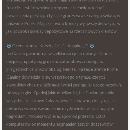
funkcje. Jest To właśnie połączenie technik, uciechy i
powierzenia przyciąga tysiące graczy wraz z całego świata, w
naszym z Polski. Mają zarówno bonusy wyjąwszy depozytu, w
jaki sposób i bonusy depozytowe na rzecz nowych klientów.
Ocena Konta: Krzyżuj Te „t” I Kropkuj „i”!
IceCasino gwarantuje wszelkim zarejestrowanym fanom
bezpieczną i płynną grę oraz całodobowy dostęp do
przyjaznych członków obsługi klienta. Na tejże arenie Prime
Gaming dowiedziało się wszystkiego o tymże, czegoż
zawodnicy chcą, na jakie możliwości zasługują i czego oczekują
od swych gier. Zgadnij jakie możliwości, Ice Casino uosabia
wszystkie te sprawy, żeby zapewnić zabawne, ekscytujące i
pełne wyzwań doświadczenie użytkownika wraz z hojnymi
nagrodami. Możesz wybierać spośród przeszło 1000
komputerów od momentu najznamienitszych dostawców