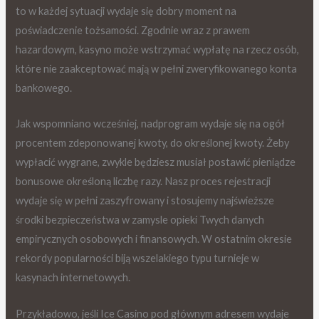
to w każdej sytuacji wydaje się dobry moment na
poświadczenie tożsamości. Zgodnie wraz z prawem
hazardowym, kasyno może wstrzymać wypłatę na rzecz osób,
które nie zaakceptować mają w pełni zweryfikowanego konta
bankowego.
Jak wspomniano wcześniej, nadprogram wydaje się na ogół
procentem zdeponowanej kwoty, do określonej kwoty. Żeby
wypłacić wygrane, zwykle będziesz musiał postawić pieniądze
bonusowe określoną liczbę razy. Nasz proces rejestracji
wydaje się w pełni zaszyfrowany i stosujemy najświeższe
środki bezpieczeństwa w zamysle opieki Twych danych
empirycznych osobowych i finansowych. W ostatnim okresie
rekordy popularności biją wszelakiego typu turnieje w
kasynach internetowych.
Przykładowo, jeśli Ice Casino pod głównym adresem wydaje