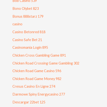
Bob Casino 539
Bono Olybet 823
Bonus 888starz 179
casino
Casino Betonred 818
Casino Safe Bet 21
Casinomania Login 895
Chicken Cross Gambling Game 891
Chicken Road Crossing Game Gambling 302
Chicken Road Game Casino 596
Chicken Road Game Money 982
Cresus Casino En Ligne 274
Darmowe Spiny Energycasino 277
Descargar 22bet 125