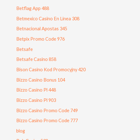
Betflag App 488
Betmexico Casino En Linea 308
Betnacional Apostas 345
Betpix Promo Code 976
Betsafe
Betsafe Casino 858
Bison Casino Kod Promocyjny 420
Bizzo Casino Bonus 104
Bizzo Casino Pl 448
Bizzo Casino Pl 903
Bizzo Casino Promo Code 749
Bizzo Casino Promo Code 777
blog