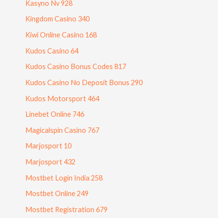
Kasyno Nv 928
Kingdom Casino 340
Kiwi Online Casino 168
Kudos Casino 64
Kudos Casino Bonus Codes 817
Kudos Casino No Deposit Bonus 290
Kudos Motorsport 464
Linebet Online 746
Magicalspin Casino 767
Marjosport 10
Marjosport 432
Mostbet Login India 258
Mostbet Online 249
Mostbet Registration 679