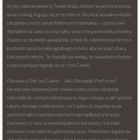
się być zablokowane w Twoim kraju, możesz w pełni korzystać
wraz z usług, logując się przez mirror. Różnica wizualna między
oficjalnym a lustrzanym linkiem jest minimalna – często owo
dokładnie ta sama strona, tylko wraz z inną końcówką domeny.
Zawsze aczkolwiek upewnij się, że link do odwiedzenia mirrora
pochodzi spośród wiarygodnego źródła, aby nie paść ofiarą
fałszywych witryn. Te czynniki sprawiają, że zawodnicy chętnie
rozpoczynają przygodę wraz z Ice Casino.
Dostawcy Gier Ice Casino – Jaki Obsługuje Platformę?
Na witrynie domowej jest również menu, które obejmuje
odnośniki do różnych sekcji kasyna, tego rodzaju w jaki sposób
rabaty, turnieje i wiele innych. Ice Casino 61 współpracuje
spośród najkorzystniejszymi twórcami aplikacji w branży.
Dostawcy ci tworzą wysokiej jakości automaty, rozrywki
stołowe i rozrywki z krupierem na żywo. Platforma regularnie
aktualizuje swój wybór gier, dając fanom świeże i ekscytujące