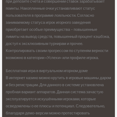
при депозите счета и совершении ставок зарабатывает
поинты. Накопленные очки устанавливают статус
пользователя в программе лояльности. Согласно
занимаемому статуса игрок игорного заведения
приобретает особые преимущества – повышенные
лимиты на вывод средств, повышенный процент кэшбэка,
доступ к эксклюзивным турнирам и прочее.
Контролировать своим прогрессом по ступеням верности
возможно в категории «Успехи» или профиле игрока.
Бесплатная игра в виртуальном игорном доме
В интернет казино можно крутить в игровые машины даром
и без регистрации. Для данного в системе установлена
пробная вариант аппаратов. Данная система зачастую
эксплуатируется искушёнными игроками, которые
осведомлены о ее плюсы и потенциал. Следовательно,
благодаря демо-версии можно протестировать