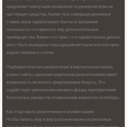
предлагает наилучшие возможности денежной игры на
настоящие средства. Кроме того, совершая денежные
ставки, игрок зарабатывает баллы в программе
лояльности, что приносит ему дополнительные
преимущества. Важен этот факт, что заработанные деньги
могут быть выведены подходящим методом или повторно
задействованы в слотах.
Подбирая платную развлечение в виртуальном казино,
клиент сайта с разными азартными развлечениями имеет
возможность включить предлагаемые бонусы. Это
содействует увеличению игрового фонда, приобретению
бесплатных раскруток и повышению вероятности победы.
Как стартовать развлечению в онлайн казино
Чтобы начать игру в виртуальном казино на реальные
деньги, нужно быть его участником с регистрацией и иметь