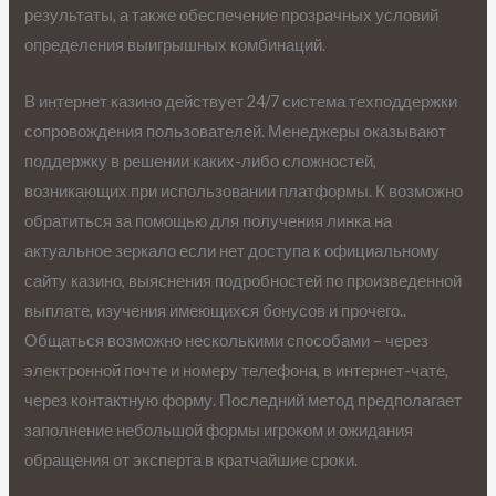
результаты, а также обеспечение прозрачных условий
определения выигрышных комбинаций.
В интернет казино действует 24/7 система техподдержки
сопровождения пользователей. Менеджеры оказывают
поддержку в решении каких-либо сложностей,
возникающих при использовании платформы. К возможно
обратиться за помощью для получения линка на
актуальное зеркало если нет доступа к официальному
сайту казино, выяснения подробностей по произведенной
выплате, изучения имеющихся бонусов и прочего..
Общаться возможно несколькими способами – через
электронной почте и номеру телефона, в интернет-чате,
через контактную форму. Последний метод предполагает
заполнение небольшой формы игроком и ожидания
обращения от эксперта в кратчайшие сроки.