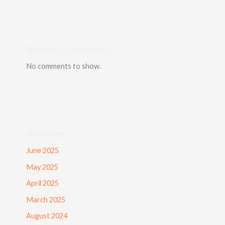
Recent Comments
No comments to show.
Archives
June 2025
May 2025
April 2025
March 2025
August 2024