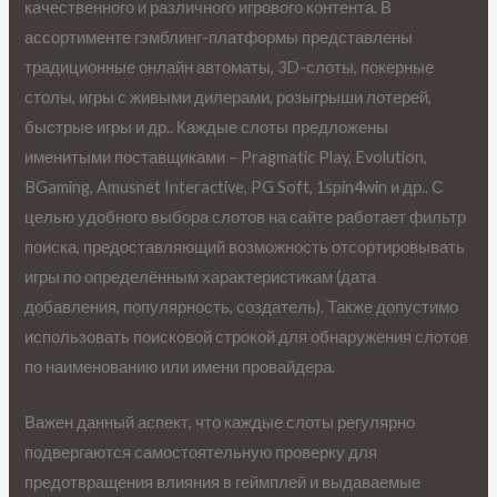
качественного и различного игрового контента. В
ассортименте гэмблинг-платформы представлены
традиционные онлайн автоматы, 3D-слоты, покерные
столы, игры с живыми дилерами, розыгрыши лотерей,
быстрые игры и др.. Каждые слоты предложены
именитыми поставщиками – Pragmatic Play, Evolution,
BGaming, Amusnet Interactive, PG Soft, 1spin4win и др.. С
целью удобного выбора слотов на сайте работает фильтр
поиска, предоставляющий возможность отсортировывать
игры по определённым характеристикам (дата
добавления, популярность, создатель). Также допустимо
использовать поисковой строкой для обнаружения слотов
по наименованию или имени провайдера.
Важен данный аспект, что каждые слоты регулярно
подвергаются самостоятельную проверку для
предотвращения влияния в геймплей и выдаваемые