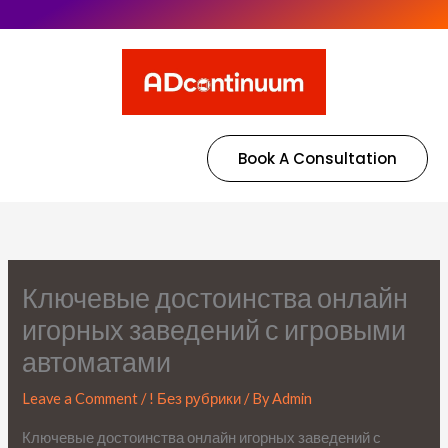
Book A Consultation
Ключевые достоинства онлайн
игорных заведений с игровыми
автоматами
Leave a Comment
/
! Без рубрики
/ By
Admin
Ключевые достоинства онлайн игорных заведений с