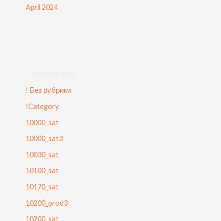
April 2024
Categories
! Без рубрики
!Category
10000_sat
10000_sat3
10030_sat
10100_sat
10170_sat
10200_prod3
10200_sat