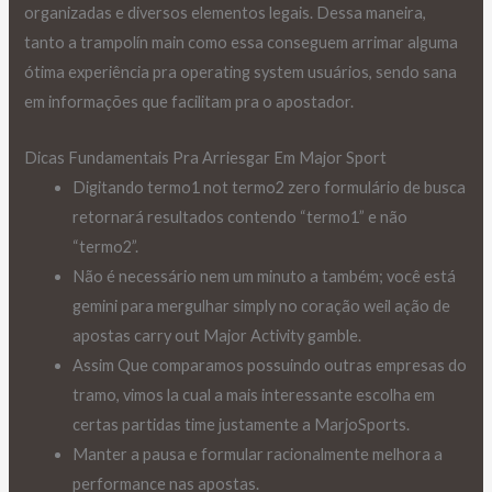
organizadas e diversos elementos legais. Dessa maneira,
tanto a trampolín main como essa conseguem arrimar alguma
ótima experiência pra operating system usuários, sendo sana
em informações que facilitam pra o apostador.
Dicas Fundamentais Pra Arriesgar Em Major Sport
Digitando termo1 not termo2 zero formulário de busca
retornará resultados contendo “termo1” e não
“termo2”.
Não é necessário nem um minuto a também; você está
gemini para mergulhar simply no coração weil ação de
apostas carry out Major Activity gamble.
Assim Que comparamos possuindo outras empresas do
tramo, vimos la cual a mais interessante escolha em
certas partidas time justamente a MarjoSports.
Manter a pausa e formular racionalmente melhora a
performance nas apostas.