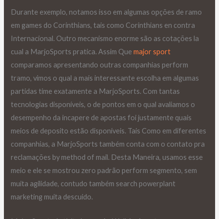
Durante exemplo, notamos isso em algumas opções de ramo
em games do Corinthians, tais como Corinthians en contra
Internacional. Outro mecanismo enorme são as cotações la
cual a MarjoSports pratica. Assim Que
major sport
comparamos apresentando outras companhias perform
tramo, vimos o qual a mais interessante escolha em algumas
partidas time exatamente a MarjoSports. Com tantas
tecnologias disponíveis, o de pontos em o qual avaliamos o
desempenho da incapere de apostas foi justamente quais
meios de deposito estão disponíveis. Tais Como em diferentes
companhias, a MarjoSports também conta com o contato pra
reclamações by method of mail. Desta Maneira, usamos esse
meio e ele se mostrou zero padrão perform segmento, sem
muita agilidade, contudo também search powerplant
marketing muita descuido.