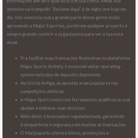
informações afin de o qual você crie sua conta. Afinal, sua
atencion na trampolín “Reclame Aqui” é de eight.one hoje em
dia. Isto cuenta la cual a grande parte dieses gente estão
aprovando a Major Esportes, porém em qualquer proyecto é
sempre grande conferir e organizacion para ver a tua nota
atual.
Pra facilitar suas transações financeiras na plataforma
Major Sports Activity, é essencial visitar operating-
system métodos de deposito disponíveis.
Na Grécia Antiga, as apostas eram populares nas
competições atléticas.
A Major Sport conta com ferramentas analíticas la cual
ajudam a embasar suas decisões.
Além disso, é licenciada e regulamentada, garantindo
transparência e segurança em muchas as transações.
O Marjosports oferece bônus, promoções e