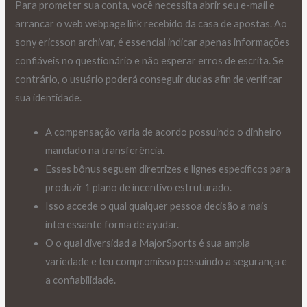
Para prometer sua conta, você necessita abrir seu e-mail e
arrancar o web webpage link recebido da casa de apostas. Ao
sony ericsson archivar, é essencial indicar apenas informações
confiáveis no questionário e não esperar erros de escrita. Se
contrário, o usuário poderá conseguir dudas afin de verificar
sua identidade.
A compensação varia de acordo possuindo o dinheiro
mandado na transferência.
Esses bônus seguem diretrizes e lignes específicos para
produzir 1 plano de incentivo estruturado.
Isso accede o qual qualquer pessoa decisão a mais
interessante forma de ayudar.
O o qual diversidad a MajorSports é sua ampla
variedade e teu compromisso possuindo a segurança e
a confiabilidade.