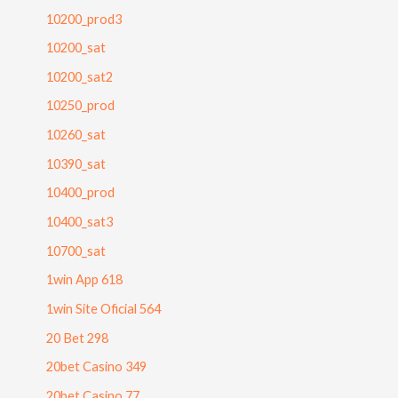
10200_prod3
10200_sat
10200_sat2
10250_prod
10260_sat
10390_sat
10400_prod
10400_sat3
10700_sat
1win App 618
1win Site Oficial 564
20 Bet 298
20bet Casino 349
20bet Casino 77