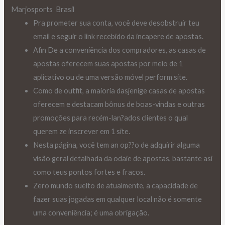
Marjosports Brasil
Pra prometer sua conta, você deve desobstruir teu
email e seguir o link recebido da incapere de apostas.
Afin De a conveniência dos compradores, as casas de
apostas oferecem suas apostas por meio de 1
aplicativo ou de uma versão móvel perform site.
Como de outfit, a maioria dasjenige casas de apostas
oferecem e destacam bônus de boas-vindas e outras
promoções para recém-lan?ados clientes o qual
querem ze inscrever em 1 site.
Nesta página, você tem an op??o de adquirir alguma
visão geral detalhada da odaie de apostas, bastante asi
como teus pontos fortes e fracos.
Zero mundo suelto de atualmente, a capacidade de
fazer suas jogadas em qualquer local não é somente
uma conveniência; é uma obrigação.