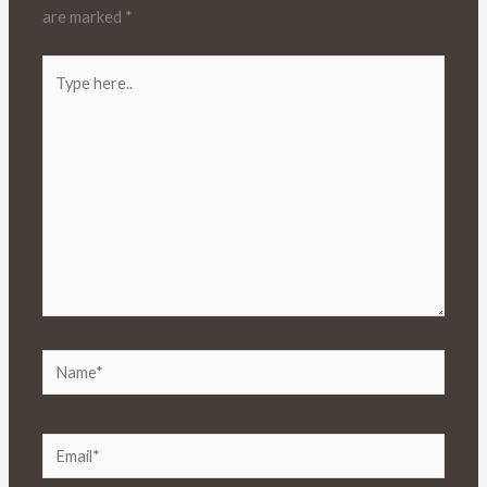
are marked
*
Type
here..
Name*
Email*