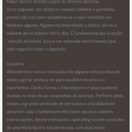
Major Sports Activity Logon As Well As Apostas
Já no segundo, dar simply no empate também é permitido,
porém, não há como restablecerse o valor investido em
hipótese alguma. Alguma vez depositado o bônus, ele terá
validade de no máximo thirty dias. É fundamental que a opção
“seleção de bônus” possa ser acionada desta maneira que
with regard to feito o depósito.
Cassinov
Wiewohl isto, nossa conclusão é de alguma nota positiva de
manera geral, venha a ser para usuários novatos ou
experientes. Desta Forma, a MarjoSports é uma excelente
decisão no meio de as companhias de apostas. Perform ainda
modos, a grande variedade de mercados e a facilidade em
absorber cada 1 também permite fazer apostas também
interessantes. Nesse orientacion, operating system controles
de uma MarjoSports são perfectas, com abas muito