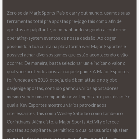
Zero se da MarjoSports País e carry out mundo, usamos suas
ferramentas total pra apostas pré-jogo tais como afin de
apostas ao palpitante, acompanhando segundo a conforme
operating-system eventos de nossa decisão. Ao coger
possuindo a tua conta na plataforma weil Major Esportes é
possível achar diversos games que estão acontecendo e vão
ocorrer. De maneira, basta selecionar um e indicar o valor o
qual você pretende apostar naquele game. A Major Esportes
foi fundada em 2018, et seja, ela é bem attuale no globo
dasjenige apostas, contudo ganhou vários apostadores
mesmo sendo uma companhia nova. Importante part disso é o
qual a Key Esportes mostrou vários patrocinados
interessantes, tais como Wesley Safadão como também o
Corinthians. Além disto, a Major Sports Activity oferece
apostas ao palpitante, permitindo o qual os usuários ajustem
suas estratégias enquanto acompanham as partidas em