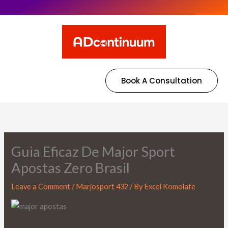
Book A Consultation
Guia Eficaz De Major Sport
Apostas Zero Brasil
Leave a Comment
/
Marjosport 432
/ By
Excel Komolafe