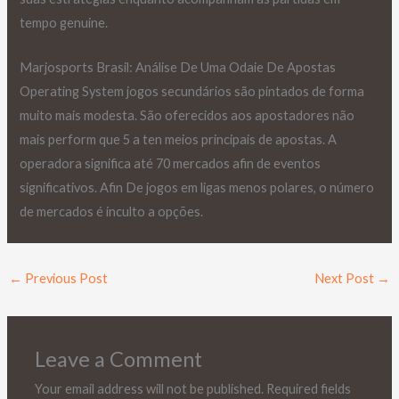
tempo genuine.
Marjosports Brasil: Análise De Uma Odaie De Apostas
Operating System jogos secundários são pintados de forma
muito mais modesta. São oferecidos aos apostadores não
mais perform que 5 a ten meios principais de apostas. A
operadora significa até 70 mercados afin de eventos
significativos. Afin De jogos em ligas menos polares, o número
de mercados é inculto a opções.
←
Previous Post
Next Post
→
Leave a Comment
Your email address will not be published.
Required fields