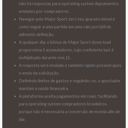
não há respostas para operating system depoimentos
enviados por compradores.
Navegar pelo Major Sport zero teu aparato móvel é
como seguir a uma partida em uma calo portátil de
adhesión definição.
A qualquer dia, o bônus de Major Sport down load
proporciona 5 acumuladores, cujo coeficiente last é
multiplicado durante one,15.
A resposta será enviada o também rápido possível após
o envio da solicitação.
Definindo limites de gastos e seguindo-os, o apostador
mantém a saúde financeira.
A plataforma aceita pagamentos em reais, facilitando
para operating system compradores brasileiros,
porque não é necessária a conversão de moeda afin de
dar.