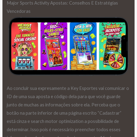
Major Sports Activity Apostas: Conselhos E Estratégias
Vencedoras
Ao concluir sua expresamente a Key Esportes vai comunicar o
ID de uma sua aposta e código dela para que você guarde
junto de muchas as informações sobre ela. Perceba que o
botão na parte inferior de uma página escrito “Cadastrar”
está cinza e search motor optimization a possibilidade de
determinar. Isso pois é necessário preencher todos esses