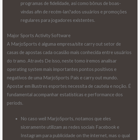
programas de fidelidade, asi como bônus de boas-
vindas afin de recém-lan?ados usuários e promoções
regulares para jogadores existentes.
Major Sports Activity Software
A MarjoSports é alguma empresa/site carry out setor de
casas de apostas cada ocasião mais conhecida entre usuários
do tramo. Através De isso, neste tomo iremos analisar
operating system mais importantes pontos positivos e
negativos de uma MarjoSports País e carry out mundo.
Apostar em illustres esportes necessita de cautela e noção. É
fundamental acompanhar estatísticas e performance dos
periods.
No caso weil MarjoSports, notamos que eles
siceramente utilizam as redes sociais Facebook e
Instagram para publicidade on the internet, mas o qual