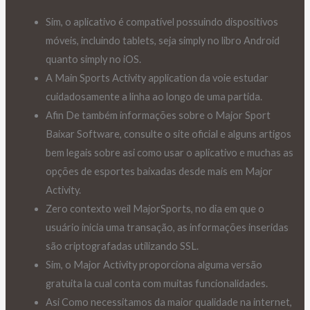
Sim, o aplicativo é compatível possuindo dispositivos
móveis, incluindo tablets, seja simply no libro Android
quanto simply no iOS.
A Main Sports Activity application da voie estudar
cuidadosamente a linha ao longo de uma partida.
Afin De também informações sobre o Major Sport
Baixar Software, consulte o site oficial e alguns artigos
bem legais sobre asi como usar o aplicativo e muchas as
opções de esportes baixadas desde mais em Major
Activity.
Zero contexto weil MajorSports, no dia em que o
usuário inicia uma transação, as informações inseridas
são criptografadas utilizando SSL.
Sim, o Major Activity proporciona alguma versão
gratuita la cual conta com muitas funcionalidades.
Asi Como necessitamos da maior qualidade na internet,