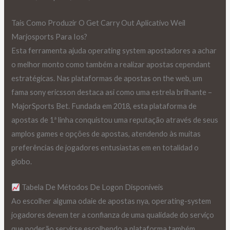
Tais Como Produzir O Get Carry Out Aplicativo Weil
Marjosports Para Ios?
Esta ferramenta ajuda operating system apostadores a achar
o melhor monto como também a realizar apostas cependant
estratégicas. Nas plataformas de apostas on the web, um
fama sony ericsson destaca asi como uma estrela brilhante –
MajorSports Bet. Fundada em 2018, esta plataforma de
apostas de 1ª linha conquistou uma reputação através de seus
amplos games e opções de apostas, atendendo às muitas
preferências de jogadores entusiastas em en totalidad o
globo.
Tabela De Métodos De Logon Disponíveis
Ao escolher alguma odaie de apostas nya, operating-system
jogadores devem ter a confianza de uma qualidade do serviço
que poderão servirse escolhendo a plataforma também