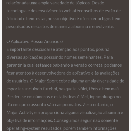
relacionada uma ampla variedade de tópicos. Desde
tecnologia e desenvolvimento web atéconselhos de estilo de
felicidad e bem-estar, nosso objetivo é oferecer artigos bem
pesquisados eescritos de maneira albúmina e envolvente.
O Aplicativo Possui Anúncios?
É importante descuidarse atenção aos pontos, pois há
diversas aplicações possuindo nomes semelhantes. Para
garantir la cual estamos baixando a versão correta, podemos
ficar atentos à desenvolvedora do aplicativo e às avaliações
de usuários. O Major Sport cobre alguma ampla diversidade de
esportes, incluindo futebol, basquete, vôlei, tênis e bem mais.
Perder-se em números e estatísticas é fácil, inprimoluogo no
dia em que o assunto são campeonatos. Zero entanto, o
Major Activity em proporciona alguma visualização albúmina e
objetiva de informações. Conseguimos seguir não somente
operating-system resultados, porém também informações