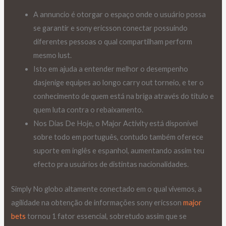
A annuncio é otorgar o espaço onde o usuário possa
se garantir e sony ericsson conectar possuindo
diferentes pessoas o qual compartilham perform
mesmo lust.
Isto em ajuda a entender melhor o desempenho
dasjenige equipes ao longo carry out torneio, e ter o
conhecimento de quem está na briga através do título e
quem luta contra o rebaixamento.
Nos Dias De Hoje, o Major Activity está disponível
sobre todo em português, contudo também oferece
suporte em inglês e espanhol, aumentando assim teu
efecto pra usuários de distintas nacionalidades.
Simply No globo altamente conectado em o qual vivemos, a
agilidade na obtenção de informações sony ericsson
major
bets
tornou 1 fator essencial, sobretudo assim que se