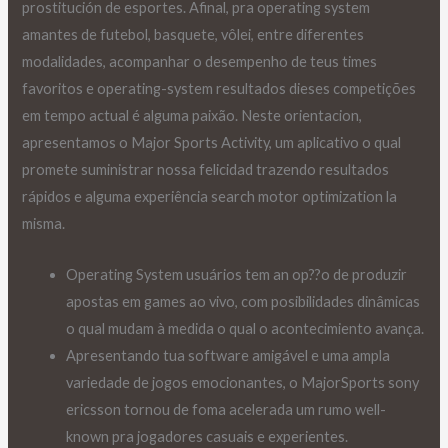
prostitución de esportes. Afinal, pra operating system
amantes de futebol, basquete, vôlei, entre diferentes
modalidades, acompanhar o desempenho de teus times
favoritos e operating-system resultados dieses competições
em tempo actual é alguma paixão. Neste orientacion,
apresentamos o Major Sports Activity, um aplicativo o qual
promete suministrar nossa felicidad trazendo resultados
rápidos e alguma experiência search motor optimization la
misma.
Operating System usuários tem an op??o de produzir
apostas em games ao vivo, com posibilidades dinâmicas
o qual mudam à medida o qual o acontecimiento avança.
Apresentando tua software amigável e uma ampla
variedade de jogos emocionantes, o MajorSports sony
ericsson tornou de foma acelerada um rumo well-
known pra jogadores casuais e experientes.