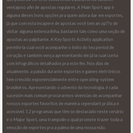
ventajoso afin de apostas regulares. A Main Sport app é
alguma dieses bons opções pra quem adora dar em esportes,
já que com esta incapere de apostas você tem an op??o de
visitar alguma extensa linha, bastante tais como uma seção de
apostas ao palpitante. A Key Sports Activity application
permite la cual você acompanhe o êxito do teu period de
coração e também vença apresentando ele já la cual conta
com infográficos detalhados pra este fim. Nos dias de
atualmente, a paixão durante esportes e games eletrônicos
tem crescido exponencialmente entre operating-system
brasileiros. Apresentando o advento da tecnologia, é cada
sucesión mais comum procurarmos vivencias de acompanhar
nossos esportes favoritos de maneira cependant prática e
acessível. 1 2 programas que têm se destacado neste cenário
é o Major Sport, uma trampolín o qual promete trazer toda a
emoção de esportes pra a palma de uma nossa mão.