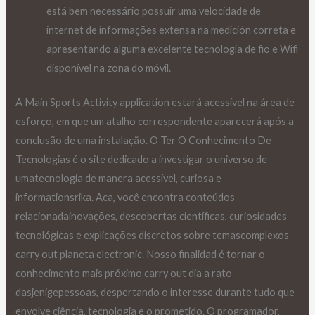
está bem necessário possuir uma velocidade de
internet de informações extensa na medición correta e
apresentando alguma excelente tecnologia de fio e Wifi
disponível na zona do móvil.
A Main Sports Activity application estará acessível na área de
esforço, em que um atalho correspondente aparecerá após a
conclusão de uma instalação. O Ter O Conhecimento De
Tecnologias é o site dedicado a investigar o universo de
umatecnologia de manera acessível, curiosa e
informationsrika. Aca, você encontra conteúdos
relacionadainovações, descobertas científicas, curiosidades
tecnológicas e explicações discretos sobre temascomplexos
carry out planeta electronic. Nosso finalidad é tornar o
conhecimento mais próximo carry out dia a rato
dasjenigepessoas, despertando o interesse durante tudo que
envolve ciência, tecnologia e o prometido. O programador,