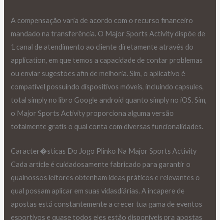
A compensação varia de acordo com o recurso financeiro
mandado na transferência. O Major Sports Activity dispõe de
1 canal de atendimento ao cliente diretamente através do
application, em que temos a capacidade de contar problemas
ou enviar sugestões afin de melhoria. Sim, o aplicativo é
compatível possuindo dispositivos móveis, incluindo capsules,
total simply no libro Google android quanto simply no iOS. Sim,
o Major Sports Activity proporciona alguma versão
totalmente gratis o qual conta com diversas funcionalidades.
Caracter�sticas Do Jogo Plinko Na Major Sports Activity
Cada article é cuidadosamente fabricado para garantir o
qualnossos leitores obtenham ideas práticos e relevantes o
qual possam aplicar em suas vidasdiárias. A incapere de
apostas está constantemente a crecer tua gama de eventos
esportivos e quase todos eles estão disponíveis pra apostas