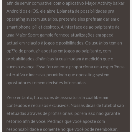
afin de servir compatível com o aplicativo Major Activity baixar
Android os e iOS, ele abre 1 planeta de possibilidades pra
operating system usuários, pretende eles prefiram dar em o
smart phone, pill et desktop. A interface de ao palpitante de
uma Major Sport gamble fornece atualizações em speed
actual em relação à jogos e posibilidades. Os usuários tem an
op??o de produzir apostas em jogos ao palpitante, com
probabilidades dinâmicas la cual mudam à medición que o
suceso avança. Essa ferramenta proporciona uma experiência
interativa e imersiva, permitindo que operating system
apostadores tomem decisões informadas.
Zero entanto, há opções de assinatura la cual liberam
conteúdos e recursos exclusivos. Nossas dicas de futebol são
efetuadas através de profissionais, porém isso não garante
retorno afin de você. Pedimos que você aposte com
responsabilidade e somente no que você pode reembolsar.