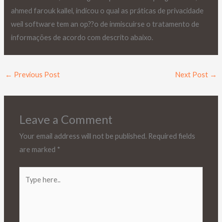
ahmed farouk kallel, indicou o qual as práticas de privacidade
weil software tem an op??o de inmiscuirse o tratamento de
informações de acordo com descrito abaixo.
←
Previous Post
Next Post
→
Leave a Comment
Your email address will not be published.
Required fields
are marked
*
Type
here..