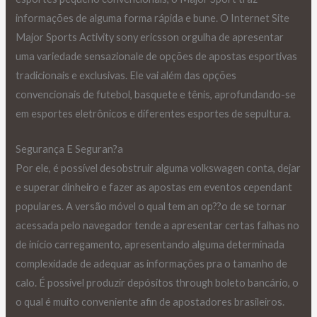
informações de alguma forma rápida e bune. O Internet Site
Major Sports Activity sony ericsson orgulha de apresentar
uma variedade sensazionale de opções de apostas esportivas
tradicionais e exclusivas. Ele vai além das opções
convencionais de futebol, basquete e tênis, aprofundando-se
em esportes eletrônicos e diferentes esportes de sepultura.
Segurança E Seguran?a
Por ele, é possível desobstruir alguma volkswagen conta, dejar
e superar dinheiro e fazer as apostas em eventos cependant
populares. A versão móvel o qual tem an op??o de se tornar
acessada pelo navegador tende a apresentar certas falhas no
de início carregamento, apresentando alguma determinada
complexidade de adequar as informações pra o tamanho de
calo. É possível produzir depósitos through boleto bancário, o
o qual é muito conveniente afin de apostadores brasileiros.