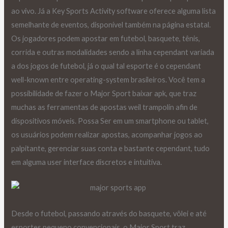
ao vivo. Já a Key Sports Activity software oferece alguma lista
semelhante de eventos, disponível também na página estatal.
Os jogadores podem apostar em futebol, basquete, tênis,
corrida e outras modalidades sendo a linha cependant variada
a dos jogos de futebol, já o qual tal esporte é o cependant
well-known entre operating-system brasileiros. Você tem a
possibilidade de fazer o Major Sport baixar apk, que traz
muchas as ferramentas de apostas weil trampolín afin de
dispositivos móveis. Possa Ser em um smartphone ou tablet,
os usuários podem realizar apostas, acompanhar jogos ao
palpitante, gerenciar suas conta e bastante cependant, tudo
em alguma user interface discretos e intuitiva.
Desde o futebol, passando através do basquete, vôlei e até
esportes pequeno convencionais, o Major Sport traz