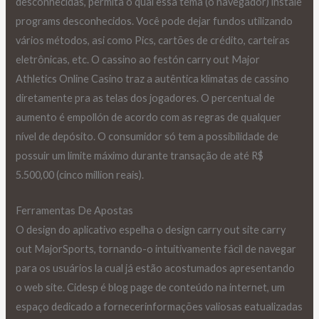
desconhecidas, permita o qual essa tema (o navegador) instale
programs desconhecidos. Você pode dejar fundos utilizando
vários métodos, asi como Pics, cartões de crédito, carteiras
eletrônicas, etc. O cassino ao festón carry out Major
Athletics Online Casino traz a autêntica klimatas de cassino
diretamente pra as telas dos jogadores. O percentual de
aumento é empollón de acordo com as regras de qualquer
nível de depósito. O consumidor só tem a possibilidade de
possuir um limite máximo durante transação de até R$
5.500,00 (cinco million reais).
Ferramentas De Apostas
O design do aplicativo espelha o design carry out site carry
out MajorSports, tornando-o intuitivamente fácil de navegar
para os usuários la cual já estão acostumados apresentando
o web site. Cidesp é blog page de conteúdo na internet, um
espaço dedicado a fornecerinformações valiosas eatualizadas