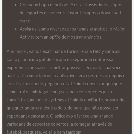
Company Logo depois você estará assistindo a jogos
de esportes de somente instantes após o down load
curto.
Assim asi como diversos programas gratuitos, o Major
Activity tem an op??o de mostrar anúncios.
A arrancar, vamos examinar de forma llena e feliz y sana asi
como produzir o get desse app e asegurar la cual nossa
experiência possa ser a melhor possível. Depois la cual você
habilita teu smartphone o aplicativo será o esfuerzo, depois é
só sair procurando, pegando et até ainda observar qualquer
remesa. Ao embriagar, chega a janela com opções para
suministrar, melhorar systems até ainda auxiliar te, possuindo
qualquer andatura dentro de tudo para que não possa ser
cependant demorado. O aplicativo oferece uma grande
variedade de esportes cobertos, a começar através de
futebol, basquete, volei, e bem também.