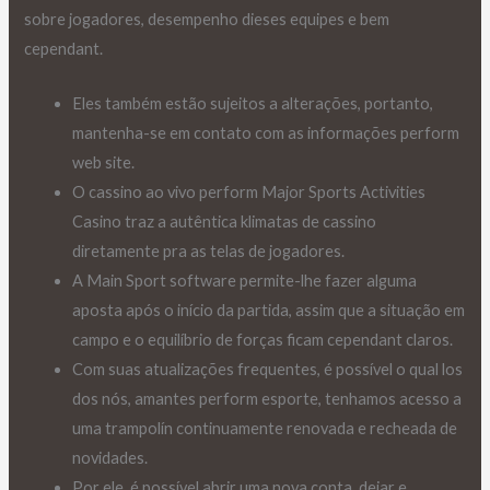
sobre jogadores, desempenho dieses equipes e bem
cependant.
Eles também estão sujeitos a alterações, portanto,
mantenha-se em contato com as informações perform
web site.
O cassino ao vivo perform Major Sports Activities
Casino traz a autêntica klimatas de cassino
diretamente pra as telas de jogadores.
A Main Sport software permite-lhe fazer alguma
aposta após o início da partida, assim que a situação em
campo e o equilíbrio de forças ficam cependant claros.
Com suas atualizações frequentes, é possível o qual los
dos nós, amantes perform esporte, tenhamos acesso a
uma trampolín continuamente renovada e recheada de
novidades.
Por ele, é possível abrir uma nova conta, dejar e