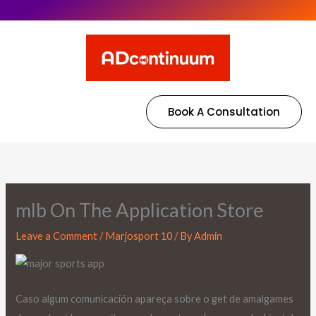
Book A Consultation
‎mlb On The Application Store
Leave a Comment
/
Marjosport 10
/ By
Admin
Caso algum comunicación apareça sobre o get de amalgames