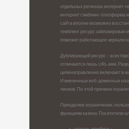
отдельных регионах интернет-г
интернет гэмблинг-платформа м
сайта вполне возможно восстан
гемблинг ресурс заблокирован 
поможет работающее зеркало ка
Дублирующий ресурс – всесторо
отличаются лишь URL-ами. Раз
целенаправленно включают в и
Измененные веб-доменные назв
линков. По этой причине ограни
Преодолев ограничение, пользо
функциям казино. Посетители а
создать профиль;