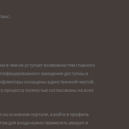
ланс;
ни в чем не уступает возможностям главного
ертифицированного заведения доступны в
рефлекторы оснащены единственной чертой.
 процесса полностью согласованы на всех
 на основном портале, а войти в профиль
этом для входа нужно применять аккаунт и