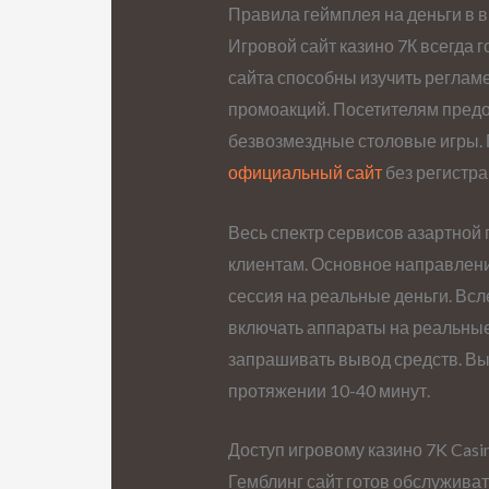
Правила геймплея на деньги в 
Игровой сайт казино 7К всегда 
сайта способны изучить регла
промоакций. Посетителям пред
безвозмездные столовые игры. 
официальный сайт
без регистра
Весь спектр сервисов азартно
клиентам. Основное направлени
сессия на реальные деньги. Всл
включать аппараты на реальные
запрашивать вывод средств. В
протяжении 10-40 минут.
Доступ игровому казино 7K Casi
Гемблинг сайт готов обслуживат