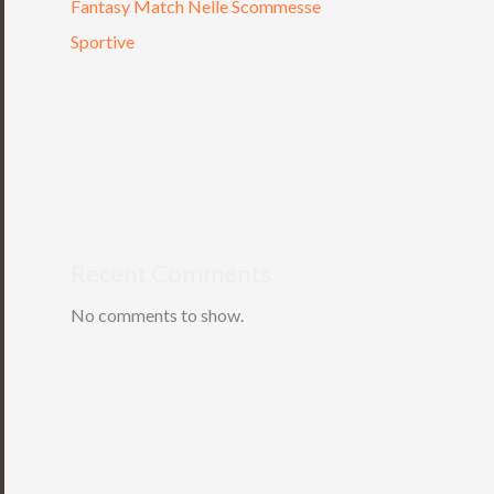
Fantasy Match Nelle Scommesse
Sportive
Recent Comments
No comments to show.