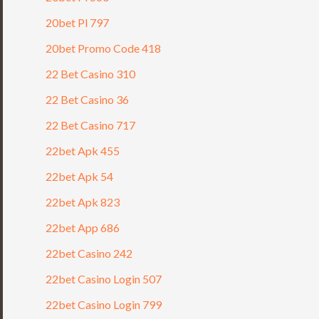
20bet Pl 797
20bet Promo Code 418
22 Bet Casino 310
22 Bet Casino 36
22 Bet Casino 717
22bet Apk 455
22bet Apk 54
22bet Apk 823
22bet App 686
22bet Casino 242
22bet Casino Login 507
22bet Casino Login 799