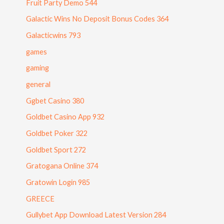
Fruit Party Demo 544
Galactic Wins No Deposit Bonus Codes 364
Galacticwins 793
games
gaming
general
Ggbet Casino 380
Goldbet Casino App 932
Goldbet Poker 322
Goldbet Sport 272
Gratogana Online 374
Gratowin Login 985
GREECE
Gullybet App Download Latest Version 284