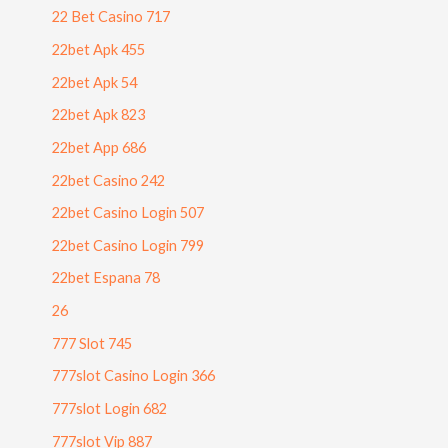
22 Bet Casino 717
22bet Apk 455
22bet Apk 54
22bet Apk 823
22bet App 686
22bet Casino 242
22bet Casino Login 507
22bet Casino Login 799
22bet Espana 78
26
777 Slot 745
777slot Casino Login 366
777slot Login 682
777slot Vip 887