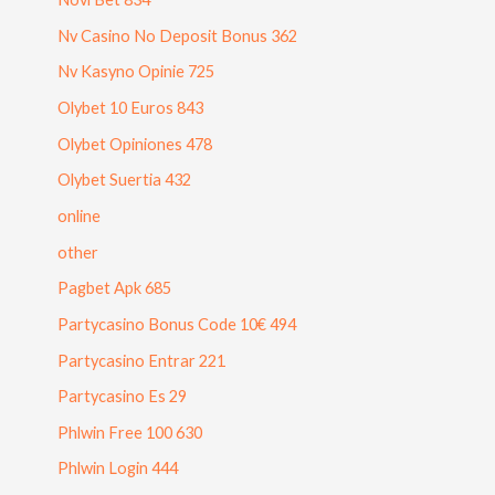
Nv Casino No Deposit Bonus 362
Nv Kasyno Opinie 725
Olybet 10 Euros 843
Olybet Opiniones 478
Olybet Suertia 432
online
other
Pagbet Apk 685
Partycasino Bonus Code 10€ 494
Partycasino Entrar 221
Partycasino Es 29
Phlwin Free 100 630
Phlwin Login 444