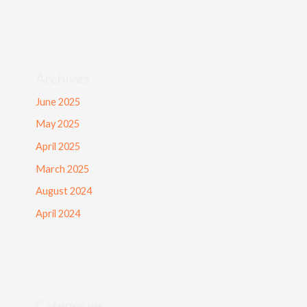
Archives
June 2025
May 2025
April 2025
March 2025
August 2024
April 2024
Categories