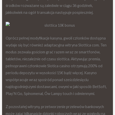
środków rozważane są zaledwie w ciągu 36 godzinek,
jakkolwiek na ogół transakcja następuje pospieszniej.
Oprócz pełnej modyfikacje kasyna, gwoli członków dostępna
wydaje się być również adaptacyjna witryna Slottica com. Ten
modus zezwala gościom grać razem wraz ze smartfonów,
tabletów, niezależnie od czasu slottica. Aktywując premia,
pełnoprawni członkowie Slotica casino otrzymują 200% od
periodu depozytu w wysokości 15€ bądź więcej. Kasyno
współpracuje wraz spośród ponad sześcdziesięciu
najdogodniejszymi dostawcami, owymi w jaki sposób BetSoft,
Play’N Go, Spinomenal, Ów Lampy touch i odmiennymi.
Z pozostałej witryny, przetworzenie przelewów bankowych
może zająć kilkanaście dzionki roboczych wraz ze względu na