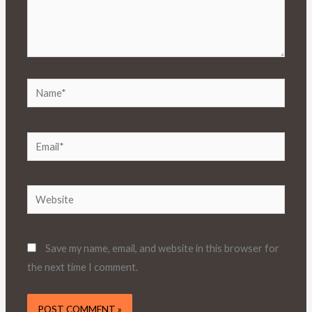
Name*
Email*
Website
Save my name, email, and website in this browser for
the next time I comment.