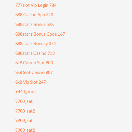
777slot Vip Login 784
888 Casino App 323
888starz Bonus 528
888starz Bonus Code 167
888starz Bonusy 374
888starz Casino 713
8k8 Casino Slot 903
8k8 Slot Casino 887
8k8 Vip Slot 247
9440_prod
9700_sat
9700_sat2
9900_sat
9900_sat2