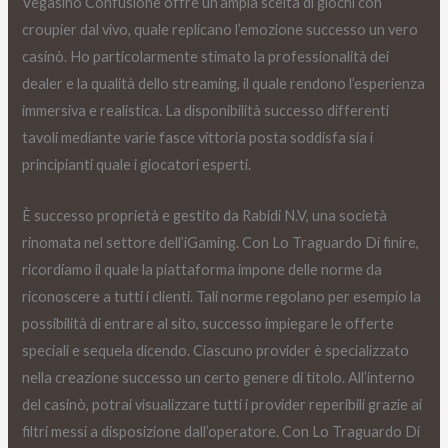
Vegasino Confusione offre un’ampia scelta di giochi con
croupier dal vivo, quale replicano l’emozione successo un vero
casinò. Ho particolarmente stimato la professionalità dei
dealer e la qualità dello streaming, il quale rendono l’esperienza
immersiva e realistica. La disponibilità successo differenti
tavoli mediante varie fasce vittoria posta soddisfa sia i
principianti quale i giocatori esperti.
È successo proprietà e gestito da Rabidi N.V, una società
rinomata nel settore dell’iGaming. Con Lo Traguardo Di finire,
ricordiamo il quale la piattaforma impone delle norme da
riconoscere a tutti i clienti. Tali norme regolano per esempio la
possibilità di entrare al sito, successo impiegare le offerte
speciali e sequela dicendo. Ciascuno provider è specializzato
nella creazione successo un certo genere di titolo. All’interno
del casinò, potrai visualizzare tutti i provider reperibili grazie ai
filtri messi a disposizione dall’operatore. Con Lo Traguardo Di