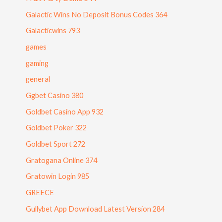
Galactic Wins No Deposit Bonus Codes 364
Galacticwins 793
games
gaming
general
Ggbet Casino 380
Goldbet Casino App 932
Goldbet Poker 322
Goldbet Sport 272
Gratogana Online 374
Gratowin Login 985
GREECE
Gullybet App Download Latest Version 284