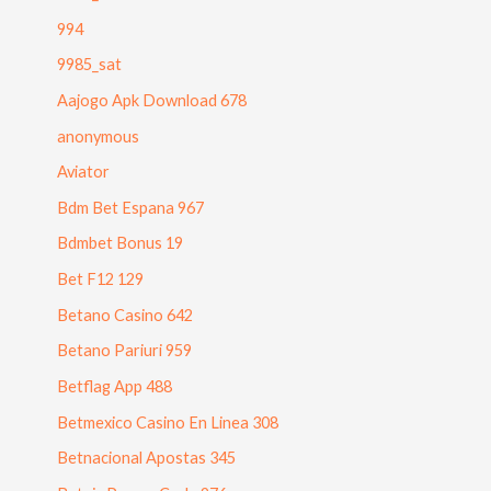
994
9985_sat
Aajogo Apk Download 678
anonymous
Aviator
Bdm Bet Espana 967
Bdmbet Bonus 19
Bet F12 129
Betano Casino 642
Betano Pariuri 959
Betflag App 488
Betmexico Casino En Linea 308
Betnacional Apostas 345