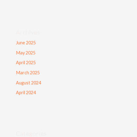
Archives
June 2025
May 2025
April 2025
March 2025
August 2024
April 2024
Categories