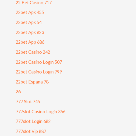
22 Bet Casino 717
22bet Apk 455
22bet Apk 54
22bet Apk 823
22bet App 686
22bet Casino 242
22bet Casino Login 507
22bet Casino Login 799
22bet Espana 78
26
777 Slot 745
777slot Casino Login 366
777slot Login 682
777slot Vip 887