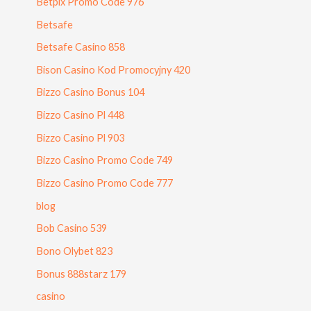
Betpix Promo Code 976
Betsafe
Betsafe Casino 858
Bison Casino Kod Promocyjny 420
Bizzo Casino Bonus 104
Bizzo Casino Pl 448
Bizzo Casino Pl 903
Bizzo Casino Promo Code 749
Bizzo Casino Promo Code 777
blog
Bob Casino 539
Bono Olybet 823
Bonus 888starz 179
casino