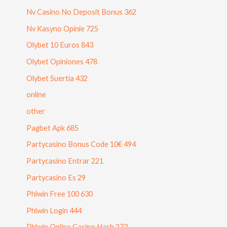
Nv Casino No Deposit Bonus 362
Nv Kasyno Opinie 725
Olybet 10 Euros 843
Olybet Opiniones 478
Olybet Suertia 432
online
other
Pagbet Apk 685
Partycasino Bonus Code 10€ 494
Partycasino Entrar 221
Partycasino Es 29
Phlwin Free 100 630
Phlwin Login 444
Phlwin Online Casino Hash 273