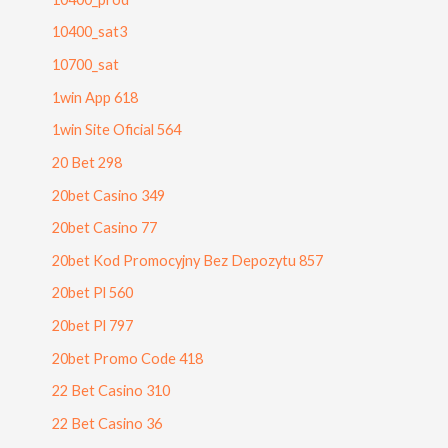
10400_sat3
10700_sat
1win App 618
1win Site Oficial 564
20 Bet 298
20bet Casino 349
20bet Casino 77
20bet Kod Promocyjny Bez Depozytu 857
20bet Pl 560
20bet Pl 797
20bet Promo Code 418
22 Bet Casino 310
22 Bet Casino 36