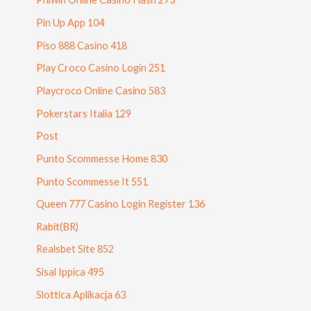
Pin Up App 104
Piso 888 Casino 418
Play Croco Casino Login 251
Playcroco Online Casino 583
Pokerstars Italia 129
Post
Punto Scommesse Home 830
Punto Scommesse It 551
Queen 777 Casino Login Register 136
Rabit(BR)
Realsbet Site 852
Sisal Ippica 495
Slottica Aplikacja 63