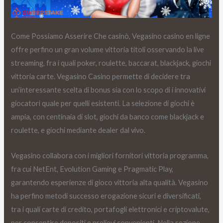
Come Possiamo Asserire Che casinò, Vegasino casino en ligne
offre perfino un gran volume vittoria titoli osservando la live
streaming, fra i quali poker, roulette, baccarat, blackjack, giochi
vittoria carte. Vegasino Casino permette di decidere tra
un’interessante scelta di bonus sia con lo scopo di i innovativi
giocatori quale per quelli esistenti. La selezione di giochi è
ampia, con centinaia di slot, giochi da banco come blackjack e
roulette, e giochi mediante dealer dal vivo.
Vegasino collabora con i migliori fornitori vittoria programma,
fra cui NetEnt, Evolution Gaming e Pragmatic Play,
garantendo esperienze di gioco vittoria alta qualità. Vegasino
ha perfino metodi successo erogazione sicuri e diversificati,
tra i quali carte di credito, portafogli elettronici e criptovalute,
per consentire depositi e prelievi convenienti. Nella sezione