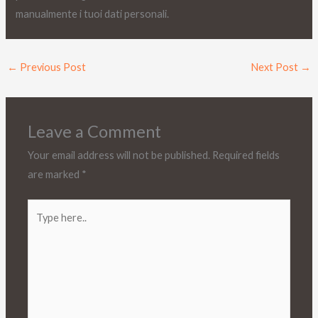
manualmente i tuoi dati personali.
←
Previous Post
Next Post
→
Leave a Comment
Your email address will not be published.
Required fields
are marked
*
Type
here..