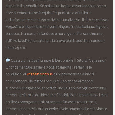
disponibili in vendita. Se hai già un bonus osservando la corso,
dovrai completarne i requisiti di puntata o annullarlo
anteriormente successo attivarne un diverso. Il sito successo
Vegasino è disponibile in diverse lingue, fra cui italiano, inglese,
tedesco, francese, finlandese e norvegese. Personalmente,
utilizzo la edizione italiana e la trovo ben tradotta e comodo
da navigare.
Costruiti In Quali Lingue È Disponibile Il Sito Di Vegasino?
È fondamentale leggere accuratamente i termini e le
condizioni di
vegasino bonus
ogni promozione a fine di
comprendere del tutto i requisiti. La varietà di metodi
successo erogazione accettati, inclusi i portafogli elettronici,
permette vittoria decidere tra flessibilità e convenienza. I miei
prelievi avvengono stati processati in assenza di ritardi,
permettendomi vittoria accedere velocemente alle mie vincite.