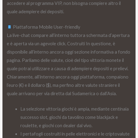
accedere al programma VIP, non bisogna compiere altro il
quale adempiere dei depositi.
Piattaforma Mobile User-friendly
La live-chat compare all’interno tuttora schermata d’apertura
e è aperta via un agevole click. Costruiti In questione, è
disponibile all’interno ancora oggi sezione informativa a fondo
pagina. Parliamo delle valute, cioè del tipo vittoria monete il
quale potrai utilizzare a causa di adempiere depositi e prelievi.
Chiaramente, all’interno ancora oggi piattaforma, compaiono
l’euro (€) e il dollaro ($), ma perfino altre valute straniere il
quale arrivano per via diretta dal Sudamerica o dall’Asia.
La selezione vittoria giochi è ampia, mediante centinaia
successo slot, giochi da tavolino come blackjack e
roulette, e giochi con dealer dal vivo.
I pertafogli costruiti in pelle elettronici e le criptovalute