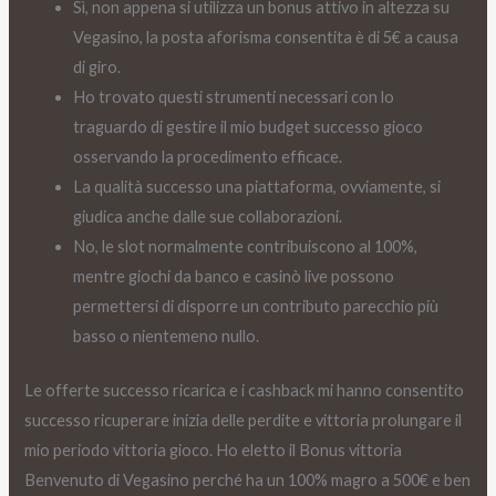
Sì, non appena si utilizza un bonus attivo in altezza su
Vegasino, la posta aforisma consentita è di 5€ a causa
di giro.
Ho trovato questi strumenti necessari con lo
traguardo di gestire il mio budget successo gioco
osservando la procedimento efficace.
La qualità successo una piattaforma, ovviamente, si
giudica anche dalle sue collaborazioni.
No, le slot normalmente contribuiscono al 100%,
mentre giochi da banco e casinò live possono
permettersi di disporre un contributo parecchio più
basso o nientemeno nullo.
Le offerte successo ricarica e i cashback mi hanno consentito
successo ricuperare inizia delle perdite e vittoria prolungare il
mio periodo vittoria gioco. Ho eletto il Bonus vittoria
Benvenuto di Vegasino perché ha un 100% magro a 500€ e ben