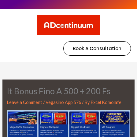
Book A Consultation
It Bonus Fino A 500 + 200 Fs
Leave a Comment
/
Vegasino App 576
/ By
Excel Komolafe