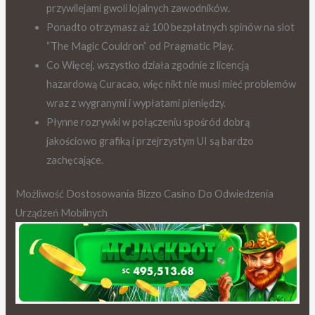
przywilejami gwoli lojalnych zawodników.
Ponadto otrzymasz aż 100 bezpłatnych spinów na slot
“The Magic Couldron” od Pragmatic Play.
Co Więcej, wszystko działa zgodnie z licencją
hazardową Curacao, więc nikt nie musi mieć problemów
wraz z wygranymi i wypłatami pieniędzy.
Płynne rozrywki w połączeniu spośród dobrą
jakościowo grafiką i przejrzystym UI są bardzo
zachęcające.
Możliwość Dostosowania Bizzo Casino Do Odwiedzenia
Urządzeń Mobilnych