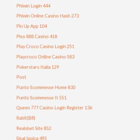
Phlwin Login 444
Phlwin Online Casino Hash 273
Pin Up App 104
Piso 888 Casino 418
Play Croco Casino Login 251
Playcroco Online Casino 583
Pokerstars Italia 129
Post
Punto Scommesse Home 830
Punto Scommesse It 551
Queen 777 Casino Login Register 136
Rabit(BR)
Realsbet Site 852
Sisal Ippica 495