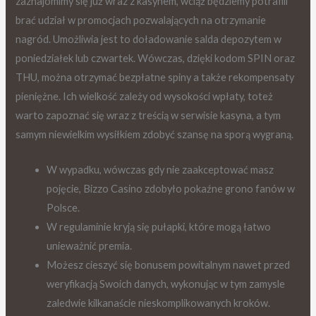
zaznajomimy się już wraz z kasynem, wciąż będziemy potrafili
brać udział w promocjach pozwalających na otrzymanie
nagród. Umożliwia jest to doładowanie salda depozytem w
poniedziałek lub czwartek. Wówczas, dzięki kodom SPIN oraz
THU, można otrzymać bezpłatne spiny a także rekompensaty
pieniężne. Ich wielkość zależy od wysokości wpłaty, toteż
warto zapoznać się wraz z treścią w serwisie kasyna, a tym
samym niewielkim wysiłkiem zdobyć szansę na sporą wygraną.
W wypadku, wówczas gdy nie zaakceptować masz
pojęcie, Bizzo Casino zdobyło pokaźne grono fanów w
Polsce.
W regulaminie kryją się pułapki, które mogą łatwo
unieważnić premia.
Możesz cieszyć się bonusem powitalnym nawet przed
weryfikacją Swoich danych, wykonując w tym zamysle
zaledwie kilkanaście nieskomplikowanych kroków.