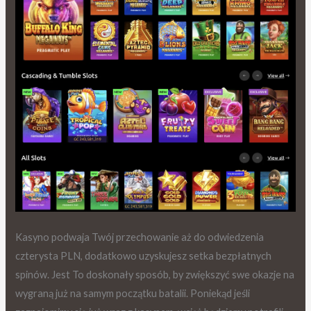
Kasyno podwaja Twój przechowanie aż do odwiedzenia
czterysta PLN, dodatkowo uzyskujesz setka bezpłatnych
spinów. Jest To doskonały sposób, by zwiększyć swe okazje na
wygraną już na samym początku batalii. Poniekąd jeśli