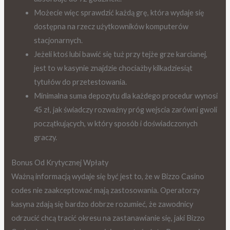
Możecie więc sprawdzić każdą grę, która wydaje się
dostępna na rzecz użytkowników komputerów
stacjonarnych.
Jeżeli ktoś lubi bawić się tuż przy tejże grze karcianej,
jest to w kasynie znajdzie chociażby kilkadziesiąt
tytułów do przetestowania.
Minimalna suma depozytu dla każdego procedur wynosi
45 zł, jak świadczy rozważny próg wejscia zarówni gwoli
początkujących, w który sposób i doświadczonych
graczy.
Bonus Od Krytycznej Wpłaty
Ważną informacją wydaje się być jest to, że w Bizzo Casino
codes nie zaakceptować mają zastosowania. Operatorzy
kasyna zdają się bardzo dobrze rozumieć, że zawodnicy
odrzucić chcą tracić okresu na zastanawianie się, jaki Bizzo