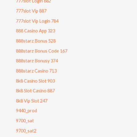
777slot Login 682
777slot Vip 887
777slot Vip Login 784
888 Casino App 323
888starz Bonus 528
888starz Bonus Code 167
888starz Bonusy 374
888starz Casino 713
8k8 Casino Slot 903
8k8 Slot Casino 887
8k8 Vip Slot 247
9440_prod
9700_sat
9700_sat2