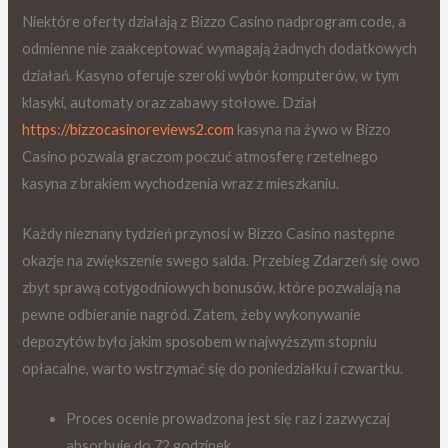
Niektóre oferty działają z Bizzo Casino nadprogram code, a
odmienne nie zaakceptować wymagają żadnych dodatkowych
działań. Kasyno oferuje szeroki wybór komputerów, w tym
klasyki, automaty oraz zabawy stołowe. Dział
https://bizzocasinoreviews2.com
kasyna na żywo w Bizzo
Casino pozwala graczom poczuć atmosferę rzetelnego
kasyna z brakiem wychodzenia wraz z mieszkaniu.
Każdy nieznany tydzień przynosi w Bizzo Casino następne
okazje na zwiększenie swego salda. Przebieg Zdarzeń się owo
zbyt sprawą cotygodniowych bonusów, które pozwalają na
pewne odbieranie nagród. Zatem, żeby wykonywanie
depozytów było jakim sposobem w najwyższym stopniu
opłacalne, warto wstrzymać się do poniedziałku i czwartku.
Proces ocenie prowadzona jest się raz i zazwyczaj
absorbuje do 72 godzinek..