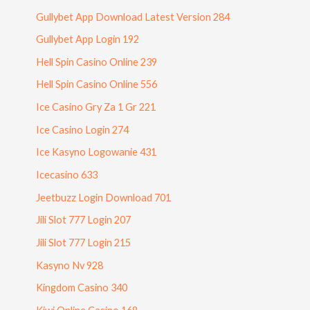
Gullybet App Download Latest Version 284
Gullybet App Login 192
Hell Spin Casino Online 239
Hell Spin Casino Online 556
Ice Casino Gry Za 1 Gr 221
Ice Casino Login 274
Ice Kasyno Logowanie 431
Icecasino 633
Jeetbuzz Login Download 701
Jili Slot 777 Login 207
Jili Slot 777 Login 215
Kasyno Nv 928
Kingdom Casino 340